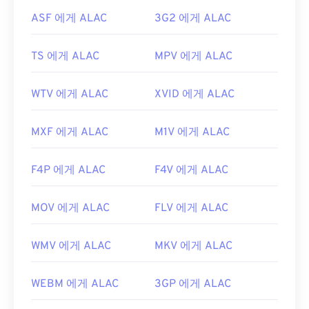
유용한 링크:
ASF 에게 ALAC
3G2 에게 ALAC
https://en.wikipedia.org/wiki/VOB
TS 에게 ALAC
MPV 에게 ALAC
https://www.videohelp.com/dvd#tech
WTV 에게 ALAC
XVID 에게 ALAC
MXF 에게 ALAC
M1V 에게 ALAC
F4P 에게 ALAC
F4V 에게 ALAC
MOV 에게 ALAC
FLV 에게 ALAC
WMV 에게 ALAC
MKV 에게 ALAC
WEBM 에게 ALAC
3GP 에게 ALAC