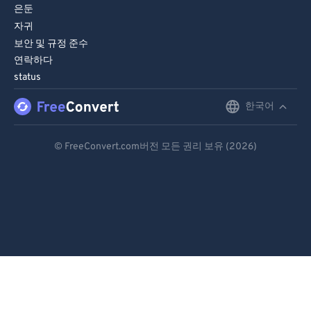
89
89
은둔
자귀
90
90
보안 및 규정 준수
91
91
연락하다
92
92
status
93
93
한국어
English
94
94
Deutsch
© FreeConvert.com버전 모든 권리 보유 (2026)
95
95
Español
96
96
Français
97
97
98
98
Português
99
99
Italiano
Dutch
日本語