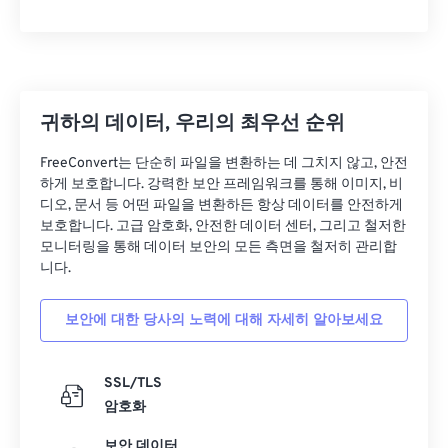
10
10
10
10
10
10
10
10
11
11
11
11
11
11
11
11
12
12
12
12
12
12
12
12
13
13
13
13
13
13
13
13
귀하의 데이터, 우리의 최우선 순위
14
14
14
14
14
14
14
14
FreeConvert는 단순히 파일을 변환하는 데 그치지 않고, 안전
15
15
15
15
15
15
15
15
하게 보호합니다. 강력한 보안 프레임워크를 통해 이미지, 비
디오, 문서 등 어떤 파일을 변환하든 항상 데이터를 안전하게
16
16
16
16
16
16
16
16
보호합니다. 고급 암호화, 안전한 데이터 센터, 그리고 철저한
모니터링을 통해 데이터 보안의 모든 측면을 철저히 관리합
17
17
17
17
17
17
17
17
니다.
18
18
18
18
18
18
18
18
19
19
19
19
19
19
19
19
보안에 대한 당사의 노력에 대해 자세히 알아보세요
20
20
20
20
20
20
20
20
SSL/TLS
21
21
21
21
21
21
21
21
암호화
22
22
22
22
22
22
22
22
보안 데이터