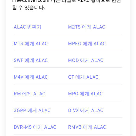
Scramble System)
FreeConvert.com 다른 파일도 ALAC 형식으로 변환
암호화와 같은 복사 방지 기능이
적용됩니다.
할 수 있습니다.
VOB 파일을 어떻게 여나요?
ALAC 변환기
M2TS 에게 ALAC
기본적으로 VOB 파일은
Cyberlink PowerDVD
에서
열립니다. Cyberlink PowerDVD는 노트북, 데스크톱,
MTS 에게 ALAC
MPEG 에게 ALAC
DVD 드라이브 등 가전제품에 자주 설치되는 플레이
어입니다. DVD 파일은 일반적으로 암호화되어 있으
SWF 에게 ALAC
MOD 에게 ALAC
므로, 재생하려면 플레이어에 CSS 복호화 소프트웨
어가 설치되어 있어야 합니다.
M4V 에게 ALAC
QT 에게 ALAC
암호화되지 않은 VOB 파일은 일반적으로 일반
MPEG-2
파일 재생을 지원하는 모든 플레이어에서
RM 에게 ALAC
MPG 에게 ALAC
열립니다.
VLC 미디어 플레이어
도 암호화되지 않은
VOB 파일을 재생할 수 있으며, 모바일을 포함한 다
3GPP 에게 ALAC
DIVX 에게 ALAC
양한 플랫폼에서 작동합니다.
개발자:
DVD 포럼
DVR-MS 에게 ALAC
RMVB 에게 ALAC
최초 출시:
1997년