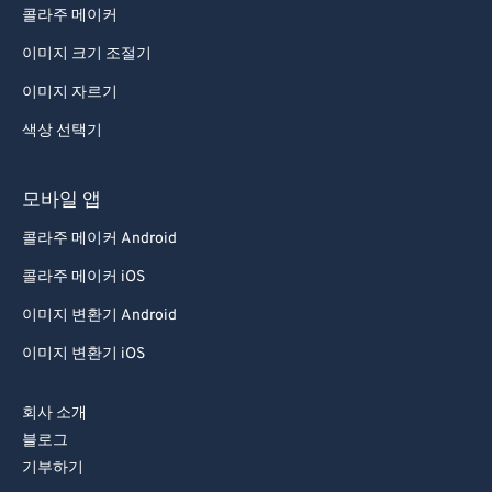
76
76
콜라주 메이커
77
77
이미지 크기 조절기
78
78
이미지 자르기
79
79
색상 선택기
80
80
모바일 앱
81
81
콜라주 메이커 Android
82
82
83
83
콜라주 메이커 iOS
84
84
이미지 변환기 Android
85
85
이미지 변환기 iOS
86
86
회사 소개
87
87
블로그
88
88
기부하기