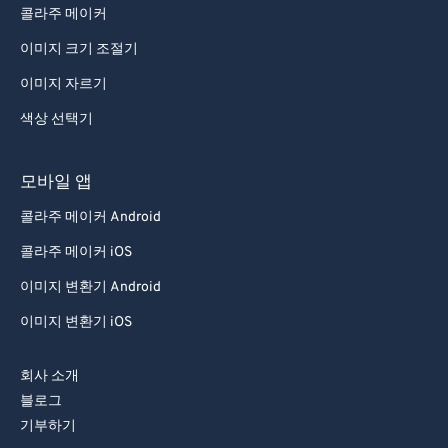
76
76
콜라주 메이커
77
77
이미지 크기 조절기
78
78
이미지 자르기
79
79
색상 선택기
80
80
모바일 앱
81
81
콜라주 메이커 Android
82
82
83
83
콜라주 메이커 iOS
84
84
이미지 변환기 Android
85
85
이미지 변환기 iOS
86
86
회사 소개
87
87
블로그
88
88
기부하기