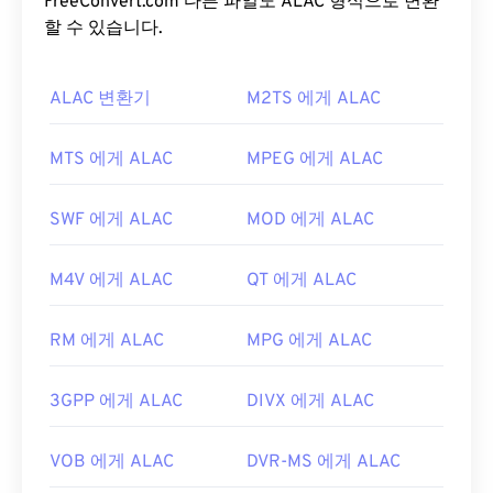
에서 M1V는 플레이어, 소프트웨어 및 하드웨어와 가
FreeConvert.com 다른 파일도 ALAC 형식으로 변환
장 폭넓게 호환됩니다.
할 수 있습니다.
M1V 파일을 어떻게 여나요?
ALAC 변환기
M2TS 에게 ALAC
M1V 파일을 열 때는
VLC 미디어 플레이어를
사용하
는 것이 가장 좋습니다. 이 미디어 플레이어는
MTS 에게 ALAC
MPEG 에게 ALAC
Windows, Mac OS X, Linux, Unix 등 다양한 운영 체
제에서 재생할 수 있습니다.
SWF 에게 ALAC
MOD 에게 ALAC
M1V 파일을 여는 데 문제가 있는 경우 다음을 시도해
보세요. 플레이어 웹사이트를 방문하여 MPEG-1 비디
M4V 에게 ALAC
QT 에게 ALAC
오 파일 업데이트를 검색하여 플레이어 소프트웨어
가 최신 버전인지 확인하세요. Windows의 경우, 다음
RM 에게 ALAC
MPG 에게 ALAC
지침
에 따라 올바른 애플리케이션이 파일과 연결되
어 있는지 확인하세요. 다른 방법으로도 문제가 해결
3GPP 에게 ALAC
DIVX 에게 ALAC
되지 않으면
VirusTotal
로 파일을 검사하여 맬웨어에
감염되지 않았는지 확인하세요.
VOB 에게 ALAC
DVR-MS 에게 ALAC
개발자:
ISO
,
IEC