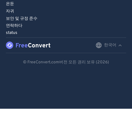
89
89
은둔
자귀
90
90
보안 및 규정 준수
91
91
연락하다
92
92
status
93
93
한국어
English
94
94
Deutsch
© FreeConvert.com버전 모든 권리 보유 (2026)
95
95
Español
96
96
Français
97
97
98
98
Português
99
99
Italiano
Dutch
日本語