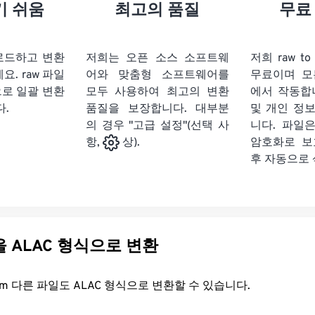
21
21
21
21
18
18
18
18
기 쉬움
최고의 품질
무료
22
22
22
22
19
19
19
19
23
23
23
23
20
20
20
20
업로드하고 변환
저희는 오픈 소스 소프트웨
저희 raw t
24
24
24
세요.
raw 파일
어와 맞춤형 소프트웨어를
무료이며 모
21
21
21
21
으로 일괄 변환
모두 사용하여 최고의 변환
에서 작동합
25
25
25
22
22
22
22
다.
품질을 보장합니다. 대부분
및 개인 정
26
26
26
의 경우 "고급 설정"(선택 사
23
23
23
23
니다. 파일은
암호화로 보
항,
상).
27
27
27
24
24
24
후 자동으로
28
28
28
25
25
25
29
29
29
26
26
26
30
30
30
27
27
27
31
31
31
다른 파일을 ALAC 형식으로 변환
28
28
28
32
32
32
29
29
29
FreeConvert.com 다른 파일도 ALAC 형식으로 변환할 수 있습니다.
33
33
33
30
30
30
34
34
34