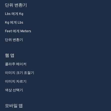
단위 변환기
81
81
82
82
Lbs 에게 Kg
83
83
Kg 에게 Lbs
84
84
Feet 에게 Meters
85
85
단위 변환기
86
86
웹 앱
87
87
88
88
콜라주 메이커
89
89
이미지 크기 조절기
90
90
이미지 자르기
91
91
색상 선택기
92
92
모바일 앱
93
93