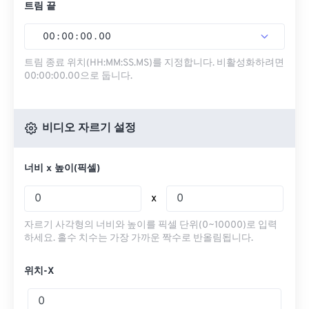
트림 끝
00
:
00
:
00
.
00
트림 종료 위치(HH:MM:SS.MS)를 지정합니다. 비활성화하려면
00:00:00.00으로 둡니다.
비디오 자르기 설정
너비 x 높이(픽셀)
x
자르기 사각형의 너비와 높이를 픽셀 단위(0~10000)로 입력
하세요. 홀수 치수는 가장 가까운 짝수로 반올림됩니다.
위치-X