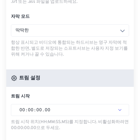
.srt 또는 .ass 파일을 업로드하세요.
자막 모드
딱딱한
항상 표시되고 비디오에 통합되는 하드서브는 영구 자막에 적
합한 반면, 별도로 저장되는 소프트서브는 사용자 지정 보기를
위해 켜거나 끌 수 있습니다.
트림 설정
트림 시작
00
:
00
:
00
.
00
트림 시작 위치(HH:MM:SS.MS)를 지정합니다. 비활성화하려면
00:00:00.00으로 두세요.