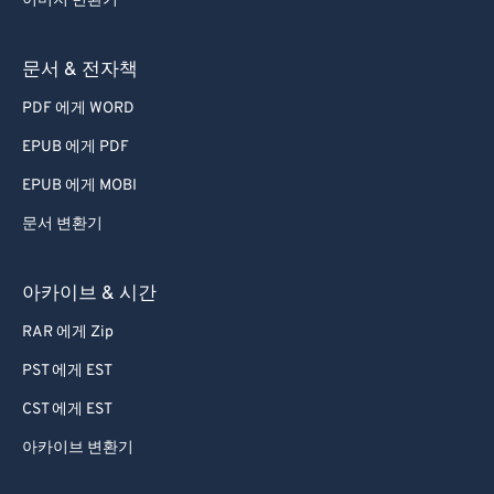
이미지 변환기
68
68
69
69
문서 & 전자책
70
70
PDF 에게 WORD
71
71
EPUB 에게 PDF
72
72
EPUB 에게 MOBI
73
73
문서 변환기
74
74
아카이브 & 시간
75
75
76
76
RAR 에게 Zip
77
77
PST 에게 EST
78
78
CST 에게 EST
79
79
아카이브 변환기
80
80