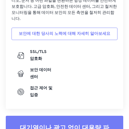
디오, 문서 등 어떤 파일을 변환하든 항상 데이터를 안전하게
28
28
28
28
28
28
보호합니다. 고급 암호화, 안전한 데이터 센터, 그리고 철저한
모니터링을 통해 데이터 보안의 모든 측면을 철저히 관리합
29
29
29
29
29
29
니다.
30
30
30
30
30
30
31
31
31
31
31
31
보안에 대한 당사의 노력에 대해 자세히 알아보세요
32
32
32
32
32
32
SSL/TLS
33
33
33
33
33
33
암호화
34
34
34
34
34
34
보안 데이터
35
35
35
35
35
35
센터
36
36
36
36
36
36
접근 제어 및
37
37
37
37
37
37
입증
38
38
38
38
38
38
39
39
39
39
39
39
40
40
40
40
40
40
대기열이나 광고 없이 대용량 파