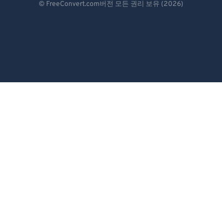
© FreeConvert.com버전 모든 권리 보유 (2026)
Español
Français
Português
Italiano
Dutch
日本語
简体中文
繁體中文
한국어
Svenska
Türkçe