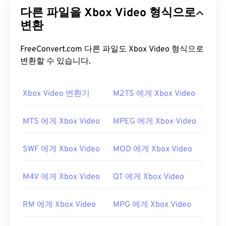
미디어 형식입니다.
손실
압축 방식을 사용하는 오래
다른 파일을 Xbox Video 형식으로
된 형식으로, VHS 및 CD 비디오 파일을 압축하도록
설계되었습니다. 손실 압축을 사용하는 모든 형식 중
변환
에서 M1V는 플레이어, 소프트웨어 및 하드웨어와 가
장 폭넓게 호환됩니다.
FreeConvert.com 다른 파일도 Xbox Video 형식으로
변환할 수 있습니다.
M1V 파일을 어떻게 여나요?
M1V 파일을 열 때는
Xbox Video 변환기
VLC 미디어 플레이어를
M2TS 에게 Xbox Video
사용하
는 것이 가장 좋습니다. 이 미디어 플레이어는
Windows, Mac OS X, Linux, Unix 등 다양한 운영 체
MTS 에게 Xbox Video
MPEG 에게 Xbox Video
제에서 재생할 수 있습니다.
M1V 파일을 여는 데 문제가 있는 경우 다음을 시도해
SWF 에게 Xbox Video
MOD 에게 Xbox Video
보세요. 플레이어 웹사이트를 방문하여 MPEG-1 비디
오 파일 업데이트를 검색하여 플레이어 소프트웨어
M4V 에게 Xbox Video
QT 에게 Xbox Video
가 최신 버전인지 확인하세요. Windows의 경우, 다음
지침
에 따라 올바른 애플리케이션이 파일과 연결되
RM 에게 Xbox Video
MPG 에게 Xbox Video
어 있는지 확인하세요. 다른 방법으로도 문제가 해결
되지 않으면
VirusTotal
로 파일을 검사하여 맬웨어에