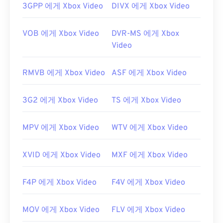
감염되지 않았는지 확인하세요.
3GPP 에게 Xbox Video
DIVX 에게 Xbox Video
개발자:
ISO
,
IEC
VOB 에게 Xbox Video
DVR-MS 에게 Xbox
최초 출시:
1992년
Video
유용한 링크:
RMVB 에게 Xbox Video
ASF 에게 Xbox Video
https://en.wikipedia.org/wiki/MPEG-1
https://www.iso.org/standard/22412.html
3G2 에게 Xbox Video
TS 에게 Xbox Video
MPV 에게 Xbox Video
WTV 에게 Xbox Video
XVID 에게 Xbox Video
MXF 에게 Xbox Video
F4P 에게 Xbox Video
F4V 에게 Xbox Video
MOV 에게 Xbox Video
FLV 에게 Xbox Video