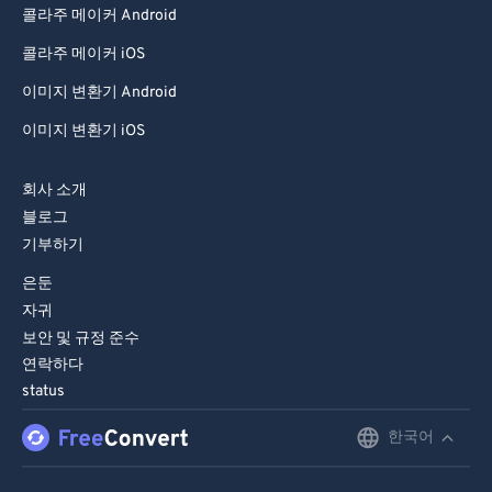
콜라주 메이커 Android
94
94
95
95
콜라주 메이커 iOS
96
96
이미지 변환기 Android
97
97
이미지 변환기 iOS
98
98
회사 소개
99
99
블로그
기부하기
은둔
자귀
보안 및 규정 준수
연락하다
status
한국어
English
Deutsch