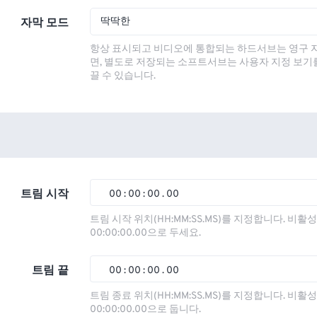
딱딱한
자막 모드
항상 표시되고 비디오에 통합되는 하드서브는 영구 
면, 별도로 저장되는 소프트서브는 사용자 지정 보기
끌 수 있습니다.
트림 시작
00
:
00
:
00
.
00
00
00
00
00
트림 시작 위치(HH:MM:SS.MS)를 지정합니다. 비
00:00:00.00으로 두세요.
01
01
01
01
02
02
02
02
트림 끝
00
:
00
:
00
.
00
03
03
03
03
00
00
00
00
트림 종료 위치(HH:MM:SS.MS)를 지정합니다. 비
00:00:00.00으로 둡니다.
04
04
04
04