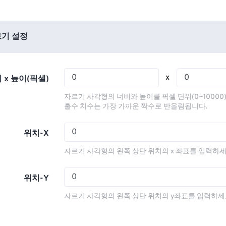
01
01
01
01
05
05
05
05
02
02
02
02
06
06
06
06
03
03
03
03
기 설정
07
07
07
07
04
04
04
04
08
08
08
08
05
05
05
05
x
 x 높이(픽셀)
09
09
09
09
06
06
06
06
자르기 사각형의 너비와 높이를 픽셀 단위(0~10000
10
10
10
10
07
07
07
07
홀수 치수는 가장 가까운 짝수로 반올림됩니다.
11
11
11
11
08
08
08
08
위치-X
12
12
12
12
09
09
09
09
자르기 사각형의 왼쪽 상단 위치의 x 좌표를 입력하세
13
13
13
13
10
10
10
10
14
14
14
14
11
11
11
11
위치-Y
15
15
15
15
12
12
12
12
자르기 사각형의 왼쪽 상단 위치의 y좌표를 입력하세
16
16
16
16
13
13
13
13
17
17
17
17
14
14
14
14