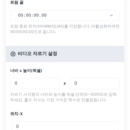
트림 끝
00
:
00
:
00
.
00
트림 종료 위치(HH:MM:SS.MS)를 지정합니다. 비활성화하려면
00:00:00.00으로 둡니다.
비디오 자르기 설정
너비 x 높이(픽셀)
x
자르기 사각형의 너비와 높이를 픽셀 단위(0~10000)로 입력
하세요. 홀수 치수는 가장 가까운 짝수로 반올림됩니다.
위치-X