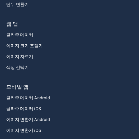
단위 변환기
84
84
85
85
웹 앱
86
86
콜라주 메이커
87
87
이미지 크기 조절기
88
88
이미지 자르기
89
89
색상 선택기
90
90
91
91
모바일 앱
92
92
콜라주 메이커 Android
93
93
콜라주 메이커 iOS
94
94
이미지 변환기 Android
95
95
이미지 변환기 iOS
96
96