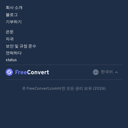
97
97
회사 소개
블로그
98
98
기부하기
99
99
은둔
자귀
보안 및 규정 준수
연락하다
status
한국어
English
Deutsch
© FreeConvert.com버전 모든 권리 보유 (2026)
Español
Français
Português