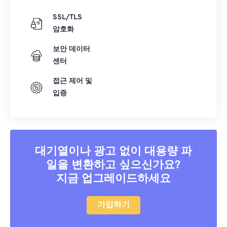
31
31
31
31
31
31
SSL/TLS
32
32
32
32
32
32
암호화
33
33
33
33
33
33
보안 데이터
34
34
34
34
34
34
센터
35
35
35
35
35
35
접근 제어 및
입증
36
36
36
36
36
36
37
37
37
37
37
37
38
38
38
38
38
38
39
39
39
39
39
39
대기열이나 광고 없이 대용량 파
일을 변환하고 싶으신가요?
40
40
40
40
40
40
지금 업그레이드하세요
41
41
41
41
41
41
42
42
42
42
42
42
가입하기
43
43
43
43
43
43