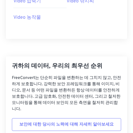
Video 압축기
Video 낚시찌
18
18
18
18
18
18
18
18
Video 농작물
19
19
19
19
19
19
19
19
20
20
20
20
20
20
20
20
21
21
21
21
21
21
21
21
22
22
22
22
22
22
22
22
23
23
23
23
23
23
23
23
귀하의 데이터, 우리의 최우선 순위
24
24
24
24
24
24
FreeConvert는 단순히 파일을 변환하는 데 그치지 않고, 안전
25
25
25
25
25
25
하게 보호합니다. 강력한 보안 프레임워크를 통해 이미지, 비
26
26
26
26
26
26
디오, 문서 등 어떤 파일을 변환하든 항상 데이터를 안전하게
보호합니다. 고급 암호화, 안전한 데이터 센터, 그리고 철저한
27
27
27
27
27
27
모니터링을 통해 데이터 보안의 모든 측면을 철저히 관리합
28
28
28
28
28
28
니다.
29
29
29
29
29
29
보안에 대한 당사의 노력에 대해 자세히 알아보세요
30
30
30
30
30
30