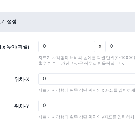
01
01
01
01
05
05
05
05
02
02
02
02
06
06
06
06
03
03
03
03
기 설정
07
07
07
07
04
04
04
04
08
08
08
08
05
05
05
05
x
 x 높이(픽셀)
09
09
09
09
06
06
06
06
자르기 사각형의 너비와 높이를 픽셀 단위(0~10000
10
10
10
10
07
07
07
07
홀수 치수는 가장 가까운 짝수로 반올림됩니다.
11
11
11
11
08
08
08
08
위치-X
12
12
12
12
09
09
09
09
자르기 사각형의 왼쪽 상단 위치의 x 좌표를 입력하세
13
13
13
13
10
10
10
10
14
14
14
14
11
11
11
11
위치-Y
15
15
15
15
12
12
12
12
자르기 사각형의 왼쪽 상단 위치의 y좌표를 입력하세
16
16
16
16
13
13
13
13
17
17
17
17
14
14
14
14