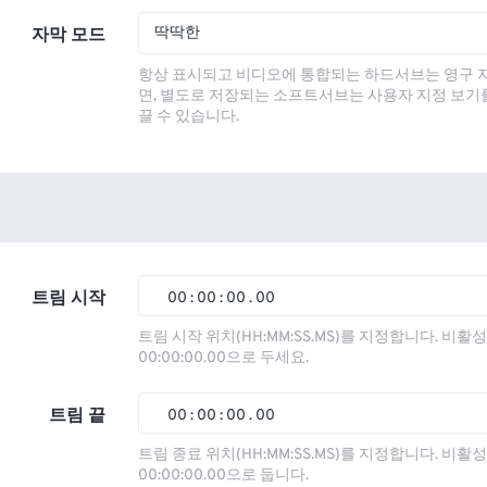
딱딱한
자막 모드
항상 표시되고 비디오에 통합되는 하드서브는 영구 
면, 별도로 저장되는 소프트서브는 사용자 지정 보기
끌 수 있습니다.
트림 시작
00
:
00
:
00
.
00
00
00
00
00
트림 시작 위치(HH:MM:SS.MS)를 지정합니다. 비
00:00:00.00으로 두세요.
01
01
01
01
02
02
02
02
트림 끝
00
:
00
:
00
.
00
03
03
03
03
00
00
00
00
트림 종료 위치(HH:MM:SS.MS)를 지정합니다. 비
00:00:00.00으로 둡니다.
04
04
04
04