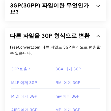
3GP(3GPP) 파일이란 무엇인가
설계되었습니다. 손실 압축을 사용하는 모든 형식 중
에서 M1V는 플레이어, 소프트웨어 및 하드웨어와 가
요?
장 폭넓게 호환됩니다.
3GPP(3GP)는 3세대(3G)
UMTS
(Universal Mobile
M1V 파일을 어떻게 여나요?
Telecommunication System) 네트워크용으로 설계
다른 파일을 3GP 형식으로 변환
된 멀티미디어 컨테이너 포맷으로,
GSM
(Global
M1V 파일을 열 때는
VLC 미디어 플레이어를
사용하
System for Mobile) 표준을 준수합니다. UMTS는 모
는 것이 가장 좋습니다. 이 미디어 플레이어는
바일용 기술이므로, 3GP 포맷을 사용하면 UMTS 네
FreeConvert.com 다른 파일도 3GP 형식으로 변환할
Windows, Mac OS X, Linux, Unix 등 다양한 운영 체
트워크의 휴대폰에서 고속 무선 연결을 통해 미디어
수 있습니다.
제에서 재생할 수 있습니다.
를 캡처, 저장, 전송 및 재생할 수 있습니다.
M1V 파일을 여는 데 문제가 있는 경우 다음을 시도해
3GP 변환기
3GA 에게 3GP
3GP 파일을 어떻게 여나요?
보세요. 플레이어 웹사이트를 방문하여 MPEG-1 비디
오 파일 업데이트를 검색하여 플레이어 소프트웨어
3GP 파일을 여는 데 가장 좋은 애플리케이션은
M4P 에게 3GP
RMI 에게 3GP
가 최신 버전인지 확인하세요. Windows의 경우, 다음
Apple
QuickTime
입니다. 3GP는 모바일용으로 설계
지침
에 따라 올바른 애플리케이션이 파일과 연결되
되었지만 Linux, Mac, Windows를 포함한 대부분의
어 있는지 확인하세요. 다른 방법으로도 문제가 해결
MIDI 에게 3GP
raw 에게 3GP
운영 체제에서 쉽게 열 수 있습니다.
되지 않으면
VirusTotal
로 파일을 검사하여 맬웨어에
감염되지 않았는지 확인하세요.
3GP는 3GPP
Timed Text를
통해 자막을 지원하는 유
AIFC 에게 3GP
MP1 에게 3GP