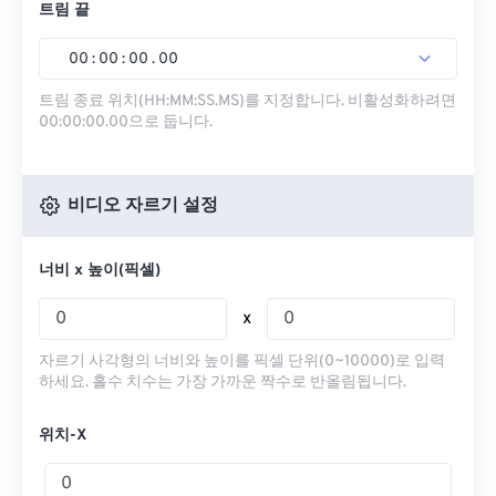
트림 끝
00
:
00
:
00
.
00
트림 종료 위치(HH:MM:SS.MS)를 지정합니다. 비활성화하려면
00:00:00.00으로 둡니다.
비디오 자르기 설정
너비 x 높이(픽셀)
x
자르기 사각형의 너비와 높이를 픽셀 단위(0~10000)로 입력
하세요. 홀수 치수는 가장 가까운 짝수로 반올림됩니다.
위치-X