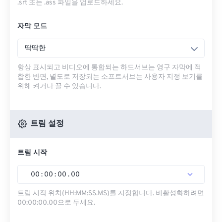
.srt 또는 .ass 파일을 업로드하세요.
자막 모드
딱딱한
항상 표시되고 비디오에 통합되는 하드서브는 영구 자막에 적
합한 반면, 별도로 저장되는 소프트서브는 사용자 지정 보기를
위해 켜거나 끌 수 있습니다.
트림 설정
트림 시작
00
:
00
:
00
.
00
트림 시작 위치(HH:MM:SS.MS)를 지정합니다. 비활성화하려면
00:00:00.00으로 두세요.