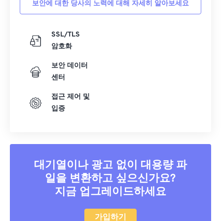
보안에 대한 당사의 노력에 대해 자세히 알아보세요
40
40
40
40
40
40
41
41
41
41
41
41
SSL/TLS
암호화
42
42
42
42
42
42
43
43
43
43
43
43
보안 데이터
센터
44
44
44
44
44
44
접근 제어 및
45
45
45
45
45
45
입증
46
46
46
46
46
46
47
47
47
47
47
47
48
48
48
48
48
48
대기열이나 광고 없이 대용량 파
49
49
49
49
49
49
일을 변환하고 싶으신가요?
50
50
50
50
50
50
지금 업그레이드하세요
51
51
51
51
51
51
52
52
52
52
52
52
가입하기