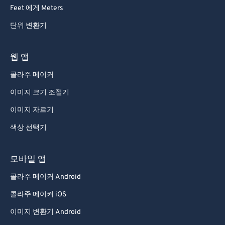
92
92
Feet 에게 Meters
93
93
단위 변환기
94
94
95
95
웹 앱
96
96
콜라주 메이커
97
97
이미지 크기 조절기
98
98
이미지 자르기
99
99
색상 선택기
모바일 앱
콜라주 메이커 Android
콜라주 메이커 iOS
이미지 변환기 Android