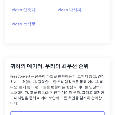
26
26
26
26
26
26
27
27
27
27
27
27
Video 압축기
Video 낚시찌
28
28
28
28
28
28
Video 농작물
29
29
29
29
29
29
30
30
30
30
30
30
31
31
31
31
31
31
32
32
32
32
32
32
33
33
33
33
33
33
귀하의 데이터, 우리의 최우선 순위
34
34
34
34
34
34
FreeConvert는 단순히 파일을 변환하는 데 그치지 않고, 안전
35
35
35
35
35
35
하게 보호합니다. 강력한 보안 프레임워크를 통해 이미지, 비
36
36
36
36
36
36
디오, 문서 등 어떤 파일을 변환하든 항상 데이터를 안전하게
보호합니다. 고급 암호화, 안전한 데이터 센터, 그리고 철저한
37
37
37
37
37
37
모니터링을 통해 데이터 보안의 모든 측면을 철저히 관리합
니다.
38
38
38
38
38
38
39
39
39
39
39
39