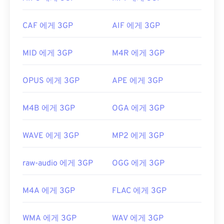
연한 파일 형식입니다. 대화형 메뉴는 지원하지 않지
개발자:
ISO
,
IEC
만, 이러한 기능을 제공하는 무료 타사 도구와 호환됩
CAF 에게 3GP
AIF 에게 3GP
최초 출시:
1992년
니다.
AutoGK가
그 예입니다. 모바일이 아닌 환경에
서 동영상을 볼 때 화질을 향상시키려면 파일을 MP4
유용한 링크:
MID 에게 3GP
M4R 에게 3GP
로
변환하세요
.
https://en.wikipedia.org/wiki/MPEG-1
개발자:
3세대 파트너십 프로젝트(3GPP)
https://www.iso.org/standard/22412.html
OPUS 에게 3GP
APE 에게 3GP
최초 출시:
1997년
유용한 링크:
M4B 에게 3GP
OGA 에게 3GP
https://en.wikipedia.org/wiki/3GP_and_3G2
WAVE 에게 3GP
MP2 에게 3GP
https://www.3gpp.org/
raw-audio 에게 3GP
OGG 에게 3GP
M4A 에게 3GP
FLAC 에게 3GP
WMA 에게 3GP
WAV 에게 3GP