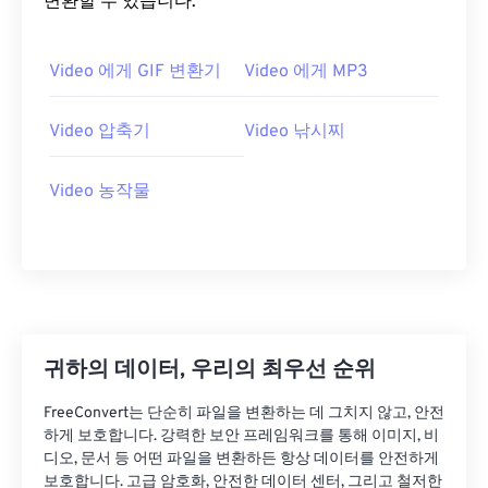
변환할 수 있습니다.
20
20
20
20
20
20
20
20
21
21
21
21
21
21
21
21
Video 에게 GIF 변환기
Video 에게 MP3
22
22
22
22
22
22
22
22
23
23
23
23
23
23
23
23
Video 압축기
Video 낚시찌
24
24
24
24
24
24
Video 농작물
25
25
25
25
25
25
26
26
26
26
26
26
27
27
27
27
27
27
28
28
28
28
28
28
29
29
29
29
29
29
귀하의 데이터, 우리의 최우선 순위
30
30
30
30
30
30
FreeConvert는 단순히 파일을 변환하는 데 그치지 않고, 안전
31
31
31
31
31
31
하게 보호합니다. 강력한 보안 프레임워크를 통해 이미지, 비
32
32
32
32
32
32
디오, 문서 등 어떤 파일을 변환하든 항상 데이터를 안전하게
보호합니다. 고급 암호화, 안전한 데이터 센터, 그리고 철저한