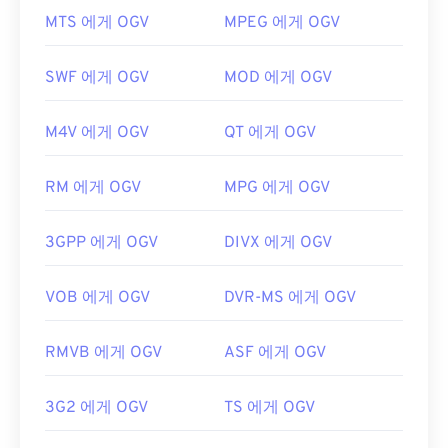
OGV 파일을 어떻게 여나요?
MP1을 여는 데 적합한 다른 훌륭한 미디어 플레이어
MTS 에게 OGV
MPEG 에게 OGV
로는
Windows Media Player
,
Awave Studio
,
OGV 파일을 여는 데는
VLC 미디어 플레이어가
가장
Winamp
,
jetAudio
가 있습니다.
좋습니다. Microsoft Windows OS의
Winamp
와 Mac
SWF 에게 OGV
MOD 에게 OGV
개발자:
ISO
/
IEC
,
동영상 전문가 그룹
OS X의
Elmedia
도 좋은 선택입니다.
최초 출시:
1993년
OGV는
Windows Media Player
및
DirectShow
기반
M4V 에게 OGV
QT 에게 OGV
플레이어에서 재생할 수 있지만,
DirectShow 필터
를
유용한 링크:
사용해야만 합니다. 반면, 플레이어가 DirectShow 기
https://en.wikipedia.org/wiki/MPEG-1_Audio_Lay
RM 에게 OGV
MPG 에게 OGV
반이 아닌 경우에는 필터가 필요하지 않습니다.
er_I
개발자:
Xiph.Org Foundation
3GPP 에게 OGV
DIVX 에게 OGV
https://mpeg.chiariglione.org/standards/mpeg-
최초 출시:
2017
1.html
유용한 링크:
VOB 에게 OGV
DVR-MS 에게 OGV
https://en.wikipedia.org/wiki/Ogg
RMVB 에게 OGV
ASF 에게 OGV
https://www.xiph.org/
3G2 에게 OGV
TS 에게 OGV