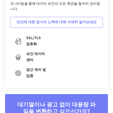
33
33
33
33
33
33
모니터링을 통해 데이터 보안의 모든 측면을 철저히 관리합
34
34
34
34
34
34
니다.
35
35
35
35
35
35
보안에 대한 당사의 노력에 대해 자세히 알아보세요
36
36
36
36
36
36
37
37
37
37
37
37
SSL/TLS
38
38
38
38
38
38
암호화
39
39
39
39
39
39
보안 데이터
센터
40
40
40
40
40
40
41
41
41
41
41
41
접근 제어 및
입증
42
42
42
42
42
42
43
43
43
43
43
43
44
44
44
44
44
44
45
45
45
45
45
45
대기열이나 광고 없이 대용량 파
일을 변환하고 싶으신가요?
46
46
46
46
46
46