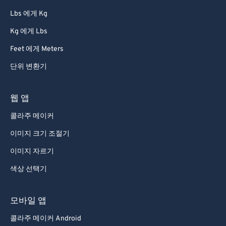
86
86
Lbs 에게 Kg
87
87
Kg 에게 Lbs
88
88
Feet 에게 Meters
89
89
단위 변환기
90
90
91
91
웹 앱
92
92
콜라주 메이커
93
93
이미지 크기 조절기
94
94
이미지 자르기
95
95
색상 선택기
96
96
97
97
모바일 앱
98
98
콜라주 메이커 Android