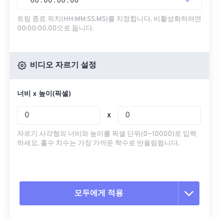
00
:
00
:
00
.
00
트림 종료 위치(HH:MM:SS.MS)를 지정합니다. 비활성화하려면
00:00:00.00으로 둡니다.
비디오 자르기 설정
너비 x 높이(픽셀)
x
자르기 사각형의 너비와 높이를 픽셀 단위(0~10000)로 입력
하세요. 홀수 치수는 가장 가까운 짝수로 반올림됩니다.
모두에게 적용
모든 옵션 재설정