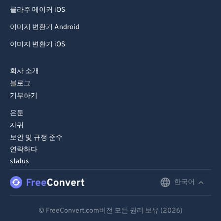
99
99
콜라주 메이커 iOS
이미지 변환기 Android
이미지 변환기 iOS
회사 소개
블로그
기부하기
은둔
자귀
보안 및 규정 준수
연락하다
status
한국어
English
Deutsch
© FreeConvert.com버전 모든 권리 보유 (2026)