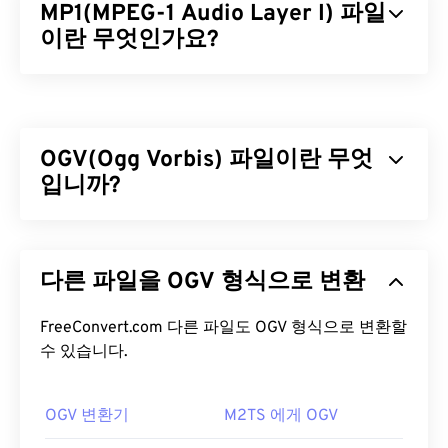
MP1(MPEG-1 Audio Layer I) 파일
이란 무엇인가요?
MPEG-1 오디오 레이어 1(MP1)은
MPEG
오디오 표준
의 초기 버전이며, 더 단순한 형태입니다. MP1은 대
부분 폐기되었지만 여전히 지원되고 있습니다. MP1
OGV(Ogg Vorbis) 파일이란 무엇
은
디지털 컴팩트 카세트(CD)
형식의 일부였습니다.
MP1이었던 거의 모든 파일은 새로운
입니까?
MPEG-1 오디오
레이어 II(MP2)
와
MPEG-1 오디오 레이어 III 또는
MPEG-2 오디오 레이어 III(MP3)
파일 형식으로 대체
Ogg Vorbis(OGV)는 특허를 받지 않은 무료 오픈 소스
되었습니다.
멀티미디어 컨테이너 포맷이자 코덱입니다. 비영리
다른 파일을 OGV 형식으로 변환
단체인
Xiph.Org 재단이
특허 코덱
과 경쟁하기 위해
MP1 파일을 어떻게 여나요?
개발한 Ogg 포맷 및 코덱 계열에 속합니다. OGV는
오디오, 비디오, 텍스트(자막) 및 메타데이터를
FreeConvert.com 다른 파일도 OGV 형식으로 변환할
시분
MP1은 거의 사용되지 않으므로
VLC 미디어 플레이
할 다중화(TDM) 방식으로 전송할
수 있습니다.
수 있습니다. 스트
어는
MP1 파일을 여는 데 가장 좋은 옵션이며, 이 플
리밍은 물론
손실 압축
및
무손실
압축도 지원합니다.
레이어는 여러 플랫폼에서 작동한다는 장점이 있습
하지만
메뉴는
지원하지 않습니다.
니다.
OGV 변환기
M2TS 에게 OGV