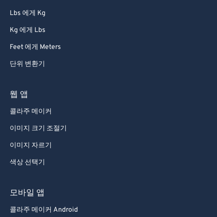
86
86
Lbs 에게 Kg
87
87
Kg 에게 Lbs
88
88
Feet 에게 Meters
89
89
단위 변환기
90
90
91
91
웹 앱
92
92
콜라주 메이커
93
93
이미지 크기 조절기
94
94
이미지 자르기
95
95
색상 선택기
96
96
97
97
모바일 앱
98
98
콜라주 메이커 Android