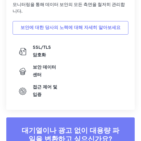
33
33
33
33
33
33
모니터링을 통해 데이터 보안의 모든 측면을 철저히 관리합
34
34
34
34
34
34
니다.
35
35
35
35
35
35
보안에 대한 당사의 노력에 대해 자세히 알아보세요
36
36
36
36
36
36
37
37
37
37
37
37
SSL/TLS
38
38
38
38
38
38
암호화
39
39
39
39
39
39
보안 데이터
센터
40
40
40
40
40
40
41
41
41
41
41
41
접근 제어 및
입증
42
42
42
42
42
42
43
43
43
43
43
43
44
44
44
44
44
44
45
45
45
45
45
45
대기열이나 광고 없이 대용량 파
일을 변환하고 싶으신가요?
46
46
46
46
46
46