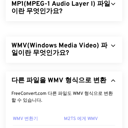
MP1(MPEG-1 Audio Layer I) 파일
이란 무엇인가요?
MPEG-1 오디오 레이어 1(MP1)은
MPEG
오디오 표준
의 초기 버전이며, 더 단순한 형태입니다. MP1은 대
부분 폐기되었지만 여전히 지원되고 있습니다. MP1
WMV(Windows Media Video) 파
은
디지털 컴팩트 카세트(CD)
형식의 일부였습니다.
MP1이었던 거의 모든 파일은 새로운
일이란 무엇인가요?
MPEG-1 오디오
레이어 II(MP2)
와
MPEG-1 오디오 레이어 III 또는
MPEG-2 오디오 레이어 III(MP3)
파일 형식으로 대체
Windows Media Video(WMV)는 널리 지원되는 일반
되었습니다.
비디오 형식입니다.
코덱을
사용하여 파일 크기를 압
다른 파일을 WMV 형식으로 변환
축하여 비디오 화질을 유지하면서 관리하기 쉬운 파
MP1 파일을 어떻게 여나요?
일을 생성합니다. ASF(Advanced Systems Format)
라는 디지털 컨테이너 형식은 WMV 파일을 캡슐화하
FreeConvert.com 다른 파일도 WMV 형식으로 변환
MP1은 거의 사용되지 않으므로
VLC 미디어 플레이
는 경우가 많습니다.
할 수 있습니다.
어는
MP1 파일을 여는 데 가장 좋은 옵션이며, 이 플
레이어는 여러 플랫폼에서 작동한다는 장점이 있습
WMV 파일을 어떻게 여나요?
니다.
WMV 변환기
M2TS 에게 WMV
대부분의 미디어 플레이어는 WMV(및 ASF) 파일을