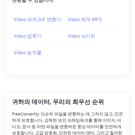
변환할 수 있습니다.
20
20
20
20
20
20
20
20
21
21
21
21
21
21
21
21
Video 에게 GIF 변환기
Video 에게 MP3
22
22
22
22
22
22
22
22
23
23
23
23
23
23
23
23
Video 압축기
Video 낚시찌
24
24
24
24
24
24
Video 농작물
25
25
25
25
25
25
26
26
26
26
26
26
27
27
27
27
27
27
28
28
28
28
28
28
29
29
29
29
29
29
귀하의 데이터, 우리의 최우선 순위
30
30
30
30
30
30
FreeConvert는 단순히 파일을 변환하는 데 그치지 않고, 안전
31
31
31
31
31
31
하게 보호합니다. 강력한 보안 프레임워크를 통해 이미지, 비
32
32
32
32
32
32
디오, 문서 등 어떤 파일을 변환하든 항상 데이터를 안전하게
보호합니다. 고급 암호화, 안전한 데이터 센터, 그리고 철저한