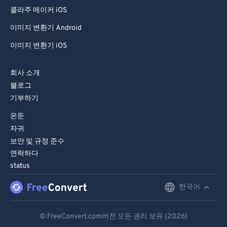
99
99
콜라주 메이커 iOS
이미지 변환기 Android
이미지 변환기 iOS
회사 소개
블로그
기부하기
은둔
자귀
보안 및 규정 준수
연락하다
status
한국어
English
Deutsch
© FreeConvert.com버전 모든 권리 보유 (2026)