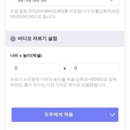
00
:
00
:
00
.
00
트림 종료 위치(HH:MM:SS.MS)를 지정합니다. 비활성화하려면
00:00:00.00으로 둡니다.
비디오 자르기 설정
너비 x 높이(픽셀)
x
자르기 사각형의 너비와 높이를 픽셀 단위(0~10000)로 입력
하세요. 홀수 치수는 가장 가까운 짝수로 반올림됩니다.
모두에게 적용
모든 옵션 재설정