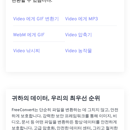
변환할 수 있습니다.
20
20
20
20
20
20
20
20
21
21
21
21
21
21
21
21
Video 에게 GIF 변환기
Video 에게 MP3
22
22
22
22
22
22
22
22
23
23
23
23
23
23
23
23
WebM 에게 GIF
Video 압축기
24
24
24
24
24
24
Video 낚시찌
Video 농작물
25
25
25
25
25
25
26
26
26
26
26
26
27
27
27
27
27
27
28
28
28
28
28
28
29
29
29
29
29
29
귀하의 데이터, 우리의 최우선 순위
30
30
30
30
30
30
FreeConvert는 단순히 파일을 변환하는 데 그치지 않고, 안전
31
31
31
31
31
31
하게 보호합니다. 강력한 보안 프레임워크를 통해 이미지, 비
32
32
32
32
32
32
디오, 문서 등 어떤 파일을 변환하든 항상 데이터를 안전하게
보호합니다. 고급 암호화, 안전한 데이터 센터, 그리고 철저한