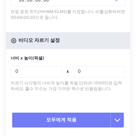
00
:
00
:
00
.
00
트림 종료 위치(HH:MM:SS.MS)를 지정합니다. 비활성화하려면
00:00:00.00으로 둡니다.
비디오 자르기 설정
너비 x 높이(픽셀)
x
자르기 사각형의 너비와 높이를 픽셀 단위(0~10000)로 입력
하세요. 홀수 치수는 가장 가까운 짝수로 반올림됩니다.
모두에게 적용
모든 옵션 재설정