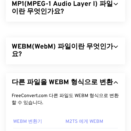
MP1(MPEG-1 Audio Layer I) 파일
이란 무엇인가요?
MPEG-1 오디오 레이어 1(MP1)은
MPEG
오디오 표준
의 초기 버전이며, 더 단순한 형태입니다. MP1은 대
부분 폐기되었지만 여전히 지원되고 있습니다. MP1
WEBM(WebM) 파일이란 무엇인가
은
디지털 컴팩트 카세트(CD)
형식의 일부였습니다.
MP1이었던 거의 모든 파일은 새로운
요?
MPEG-1 오디오
레이어 II(MP2)
와
MPEG-1 오디오 레이어 III 또는
MPEG-2 오디오 레이어 III(MP3)
파일 형식으로 대체
WebM(WEBM)은 웹용으로 설계된
무료 라이선스
파
되었습니다.
일 컨테이너입니다. 특히 HTML5와 호환되도록 설계
다른 파일을 WEBM 형식으로 변환
되었습니다. 챕터, 캡션, 자막, 메타데이터 태그, 스트
MP1 파일을 어떻게 여나요?
리밍, 첨부 파일, 3D 코덱, 3D 컨테이너 및 하드웨어
플레이어를 지원합니다. WEBM은 비디오 스트림을
FreeConvert.com 다른 파일도 WEBM 형식으로 변환
MP1은 거의 사용되지 않으므로
VLC 미디어 플레이
VP8
할 수 있습니다.
또는
VP9
코덱으로, 오디오 스트림을
Vorbis
또
어는
MP1 파일을 여는 데 가장 좋은 옵션이며, 이 플
는
Opus
코덱으로 압축합니다.
레이어는 여러 플랫폼에서 작동한다는 장점이 있습
니다.
WEBM 변환기
M2TS 에게 WEBM
WEBM 파일을 어떻게 여나요?