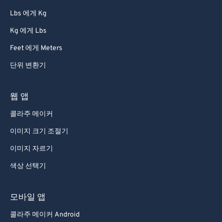
86
86
Lbs 에게 Kg
87
87
Kg 에게 Lbs
88
88
Feet 에게 Meters
89
89
단위 변환기
90
90
91
91
웹 앱
92
92
콜라주 메이커
93
93
이미지 크기 조절기
94
94
이미지 자르기
95
95
색상 선택기
96
96
97
97
모바일 앱
98
98
콜라주 메이커 Android