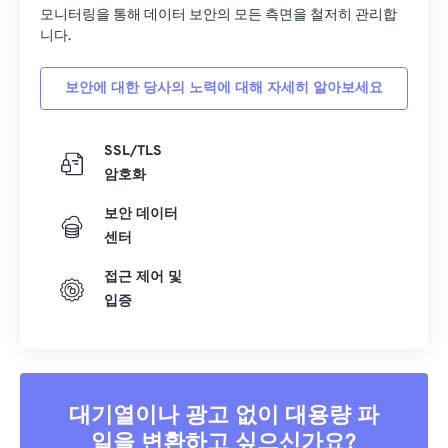
33
33
33
33
33
33
모니터링을 통해 데이터 보안의 모든 측면을 철저히 관리합
34
34
34
34
34
34
니다.
35
35
35
35
35
35
보안에 대한 당사의 노력에 대해 자세히 알아보세요
36
36
36
36
36
36
37
37
37
37
37
37
SSL/TLS
38
38
38
38
38
38
암호화
39
39
39
39
39
39
보안 데이터
센터
40
40
40
40
40
40
41
41
41
41
41
41
접근 제어 및
입증
42
42
42
42
42
42
43
43
43
43
43
43
44
44
44
44
44
44
45
45
45
45
45
45
대기열이나 광고 없이 대용량 파
일을 변환하고 싶으신가요?
46
46
46
46
46
46