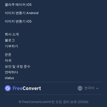
99
99
콜라주 메이커 iOS
이미지 변환기 Android
이미지 변환기 iOS
회사 소개
블로그
기부하기
은둔
자귀
보안 및 규정 준수
연락하다
status
한국어
English
Deutsch
© FreeConvert.com버전 모든 권리 보유 (2026)