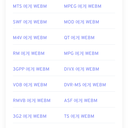
MP1을 여는 데 적합한 다른 훌륭한 미디어 플레이어
VLC 미디어 플레이어
와
MPlayer는
모든 운영 체제
MTS 에게 WEBM
MPEG 에게 WEBM
로는
Windows Media Player
,
Awave Studio
,
(OS)에서 WEBM 파일을 열 수 있습니다. WEBM 파일
Winamp
,
jetAudio
가 있습니다.
을 여는 다른 좋은 방법으로는 Microsoft Windows
SWF 에게 WEBM
MOD 에게 WEBM
개발자:
ISO
/
IEC
,
동영상 전문가 그룹
OS용
Winamp
와 Mac OS X용
Elmedia가
있습니다.
최초 출시:
1993년
Microsoft 브라우저에는 WebM
코덱이
내장되어 있
M4V 에게 WEBM
QT 에게 WEBM
지 않습니다. 따라서
코덱을
별도로 설치해야 합니다.
유용한 링크:
하지만 대부분의 브라우저는 WEBM 파일을 지원합
https://en.wikipedia.org/wiki/MPEG-1_Audio_Lay
RM 에게 WEBM
MPG 에게 WEBM
니다.
er_I
개발자:
Google
;
CoreCodec, Inc
.
3GPP 에게 WEBM
DIVX 에게 WEBM
https://mpeg.chiariglione.org/standards/mpeg-
최초 출시:
2010년
1.html
유용한 링크:
VOB 에게 WEBM
DVR-MS 에게 WEBM
https://en.wikipedia.org/wiki/WebM
RMVB 에게 WEBM
ASF 에게 WEBM
https://tools.google.com/dlpage/webmmf/
3G2 에게 WEBM
TS 에게 WEBM