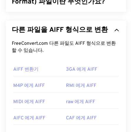
MP1이었던 거의 모든 파일은 새로운
Format) 파일이란 무엇인가요?
MPEG-1 오디오
레이어 II(MP2)
와
MPEG-1 오디오 레이어 III 또는
MPEG-2 오디오 레이어 III(MP3)
파일 형식으로 대체
Apple은
고품질 디지털 오디오(파형) 데이터를 저장
되었습니다.
하기 위해 AIFF(Audio Interchange File Format)를
다른 파일을 AIFF 형식으로 변환
개발했습니다. 많은 전문가, 특히 Apple 플랫폼 사용
MP1 파일을 어떻게 여나요?
자들이 이 형식을 사용합니다.
무손실
파일 형식이므
로 원본의 품질이나 데이터 손실이 없지만, AIFF 파
FreeConvert.com 다른 파일도 AIFF 형식으로 변환
MP1은 거의 사용되지 않으므로
VLC 미디어 플레이
일은 더 많은 공간을 차지합니다. AIFF는
할 수 있습니다.
루프 포인
어는
MP1 파일을 여는 데 가장 좋은 옵션이며, 이 플
트 데이터
와 음표를 찾을 수 있어 음악가에게 유용합
레이어는 여러 플랫폼에서 작동한다는 장점이 있습
니다.
니다.
AIFF 변환기
3GA 에게 AIFF
AIFF 파일을 어떻게 여나요?
MP1을 여는 데 적합한 다른 훌륭한 미디어 플레이어
M4P 에게 AIFF
RMI 에게 AIFF
로는
Windows Media Player
,
Awave Studio
,
기본적으로 AIFF는 운영 체제에 따라
Windows
Winamp
,
jetAudio
가 있습니다.
Media Player
또는
iTunes
에서 열립니다. AIFF를 열
MIDI 에게 AIFF
raw 에게 AIFF
개발자:
ISO
/
IEC
,
동영상 전문가 그룹
수 있는 다른 프로그램으로는
VLC Media Player
,
Audacity
,
Winamp
,
Elmedia Player
등이 있습니다.
최초 출시:
1993년
AIFC 에게 AIFF
CAF 에게 AIFF
Android
또는 Apple 외 기기를 사용하는 경우, AIFF
유용한 링크:
파일을 열려면 해당 파일을 MP3 파일로 변환해야 합