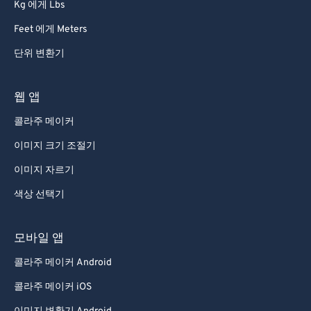
68
68
Kg 에게 Lbs
69
69
Feet 에게 Meters
70
70
단위 변환기
71
71
웹 앱
72
72
콜라주 메이커
73
73
74
74
이미지 크기 조절기
75
75
이미지 자르기
76
76
색상 선택기
77
77
모바일 앱
78
78
콜라주 메이커 Android
79
79
콜라주 메이커 iOS
80
80