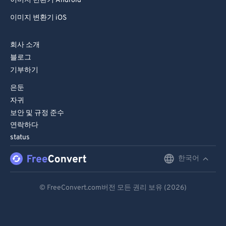
81
81
이미지 변환기 Android
82
82
이미지 변환기 iOS
83
83
회사 소개
84
84
블로그
85
85
기부하기
86
86
은둔
자귀
87
87
보안 및 규정 준수
88
88
연락하다
89
89
status
90
90
한국어
English
91
91
Deutsch
© FreeConvert.com버전 모든 권리 보유 (2026)
92
92
Español
93
93
Français
94
94