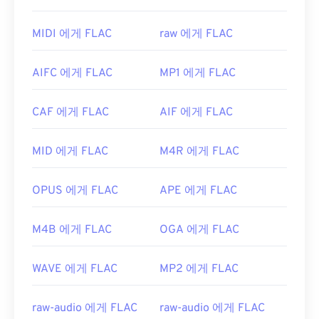
가 없고, 음악 재생이 가능하며,
전화 애플리케이션
일에 포함되어 있는 경우입니다. 이 경우 MPEG-2 비
프로그래밍 인터페이스(TAPI)
와 호환되고,
디지털
디오 디코더(DVD 디코더 팩)를 다운로드하세요. 다
MIDI 에게 FLAC
raw 에게 FLAC
저작권 관리(DRM)가
적용되지 않는다는 점이 있습
른 방법이 효과가 없다면
VLC 미디어 플레이어를
사
니다.
용해 보세요.
AIFC 에게 FLAC
MP1 에게 FLAC
또한 FLAC을 구현할 수 있는
코덱으로
는 인코딩용
개발자:
Motion Picture Experts Group(MPEG)
FFmpeg
,
Flake
,
FLACCL
, 디코딩용
Audiocogs가
CAF 에게 FLAC
AIF 에게 FLAC
최초 출시:
1988년
있습니다. 마지막으로, 이름에서 "무료"라는 단어가
암시하듯
FLAC은
오픈 소스
소프트웨어입니다.
유용한 링크:
MID 에게 FLAC
M4R 에게 FLAC
개발자:
Xiph.Org Foundation
https://en.wikipedia.org/wiki/움직이는_사진_전문
가_그룹
최초 출시:
2001년
OPUS 에게 FLAC
APE 에게 FLAC
https://en.wikipedia.org/wiki/MPEG-1
유용한 링크:
M4B 에게 FLAC
OGA 에게 FLAC
https://en.wikipedia.org/wiki/FLAC
https://xiph.org/flac/
WAVE 에게 FLAC
MP2 에게 FLAC
raw-audio 에게 FLAC
raw-audio 에게 FLAC