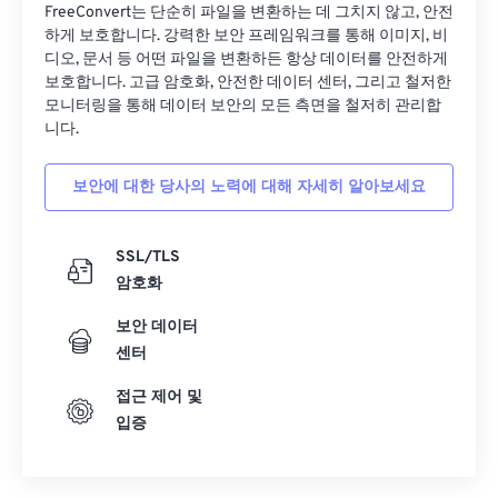
FreeConvert는 단순히 파일을 변환하는 데 그치지 않고, 안전
18
18
18
18
18
18
18
18
하게 보호합니다. 강력한 보안 프레임워크를 통해 이미지, 비
디오, 문서 등 어떤 파일을 변환하든 항상 데이터를 안전하게
19
19
19
19
19
19
19
19
보호합니다. 고급 암호화, 안전한 데이터 센터, 그리고 철저한
20
20
20
20
20
20
20
20
모니터링을 통해 데이터 보안의 모든 측면을 철저히 관리합
니다.
21
21
21
21
21
21
21
21
22
22
22
22
22
22
22
22
보안에 대한 당사의 노력에 대해 자세히 알아보세요
23
23
23
23
23
23
23
23
24
24
24
24
24
24
SSL/TLS
암호화
25
25
25
25
25
25
보안 데이터
26
26
26
26
26
26
센터
27
27
27
27
27
27
접근 제어 및
28
28
28
28
28
28
입증
29
29
29
29
29
29
30
30
30
30
30
30