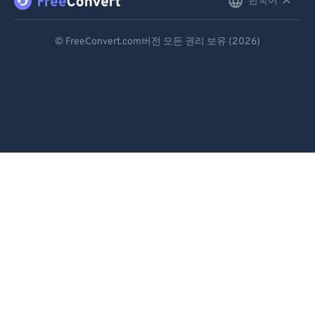
한국어
English
97
97
Deutsch
98
98
© FreeConvert.com버전 모든 권리 보유 (2026)
Español
99
99
Français
Português
Italiano
Dutch
日本語
简体中文
繁體中文
한국어