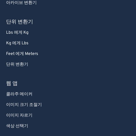
70
70
아카이브 변환기
71
71
72
72
단위 변환기
73
73
Lbs 에게 Kg
74
74
Kg 에게 Lbs
75
75
Feet 에게 Meters
76
76
단위 변환기
77
77
78
78
웹 앱
79
79
콜라주 메이커
80
80
이미지 크기 조절기
81
81
이미지 자르기
82
82
색상 선택기
83
83