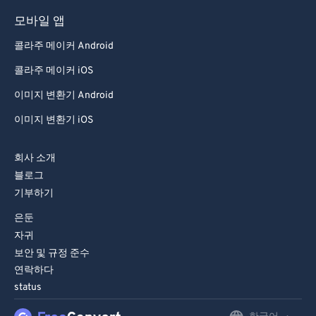
84
84
모바일 앱
85
85
콜라주 메이커 Android
86
86
콜라주 메이커 iOS
87
87
이미지 변환기 Android
88
88
이미지 변환기 iOS
89
89
회사 소개
90
90
블로그
91
91
기부하기
92
92
은둔
93
93
자귀
보안 및 규정 준수
94
94
연락하다
95
95
status
96
96