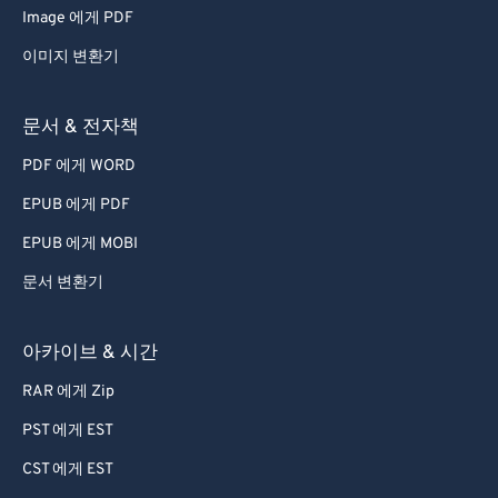
57
57
57
57
57
57
Image 에게 PDF
58
58
58
58
58
58
이미지 변환기
59
59
59
59
59
59
60
60
문서 & 전자책
61
61
PDF 에게 WORD
62
62
EPUB 에게 PDF
63
63
EPUB 에게 MOBI
64
64
문서 변환기
65
65
66
66
아카이브 & 시간
67
67
RAR 에게 Zip
68
68
PST 에게 EST
69
69
CST 에게 EST