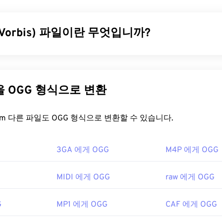
31
31
31
직의 이름이기도 합니다. 이 파일 형식은
코덱을
사용하여 정교한 
의 작은 파일을 생성합니다. MPEG 파일 확장자는
35
35
35
MPEG-1
형식과
32
32
32
 Vorbis) 파일이란 무엇입니까?
36
36
36
33
33
33
일을 어떻게 여나요?
37
37
37
34
34
34
rbis)는 OGG Vorbis 압축을 사용하는 파일입니다. OGG는 Xiph.O
38
38
38
35
35
35
거의 항상 운영 체제의 기본 비디오 플레이어에서 열립니다. Wind
로열티 없는 인코딩 방식입니다.
MP3
와 마찬가지로 OGG 파일은
39
39
39
 Player
에서 열리고, Mac에서는
QuickTime
에서 열립니다. 챕터,
파일에는 메타데이터뿐만 아니라 아티스트 및 트랙 제목 정보도 포
36
36
36
다른 파일을 OGG 형식으로 변환
또는 메뉴는 지원하지 않습니다. 인터넷을 통해 스트리밍하거나
40
40
40
37
37
37
을 어떻게 여나요?
수 있습니다.
41
41
41
FreeConvert.com 다른 파일도 OGG 형식으로 변환할 수 있습니다.
38
38
38
열 때 타사 소프트웨어를 사용해야 하는 경우가 있습니다. 예를 들어,
여는 기본 프로그램은
VLC 미디어 플레이어
입니다. 또한
Windows 
42
42
42
함되어 있는 경우입니다. 이 경우 MPEG-2 비디오 디코더(DVD 
39
39
39
namp
,
Xine
,
UltraMixer
등 다양한 프로그램을 통해 OGG 파일을
다른 방법이 효과가 없다면
VLC 미디어 플레이어를
사용해 보세요
3GA 에게 OGG
43
43
43
M4P 에게 OGG
40
40
40
넷 브라우저가 설치된 모든 컴퓨터나 모바일 기기에서
Google
 Picture Experts Group(MPEG)
44
44
44
 수 있습니다. Apple 제품은 OGG를 지원하지 않습니다.
41
41
41
MIDI 에게 OGG
raw 에게 OGG
8년
45
45
45
g Foundation
42
42
42
46
46
46
0년
43
43
43
G
MP1 에게 OGG
CAF 에게 OGG
wikipedia.org/wiki/움직이는_사진_전문가_그룹
47
47
47
44
44
44