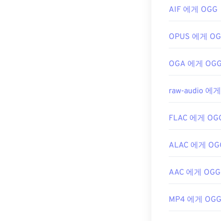
AIF 에게 OGG
https://en.wik
https://en.wik
https://xiph.or
OPUS 에게 O
OGA 에게 OG
raw-audio 에
FLAC 에게 OG
ALAC 에게 OG
AAC 에게 OGG
MP4 에게 OG