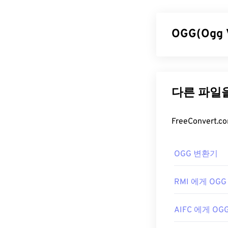
준을 개발한 조
교적 좋은 화질
련이 있습니다.
OGG(Ogg
MPEG 파
OGG(Ogg Vo
MPEG 파일은 
하는 특허 및 
Windows Media
니다. OGG 
타데이터 태그 
OGG 파일
어에서 재생할 
MPEG 파일을 
OGG 파일을 
디오가 파일에 포
RealPlayer
,
Wi
운로드하세요. 
OGG 변환기
급할 때는 인터
개발자:
Motion
OGG 파일을 열
RMI 에게 OGG
최초 출시:
198
개발자:
Xiph.Or
유용한 링크:
최초 출시:
200
AIFC 에게 OG
https://en.
유용한 링크: