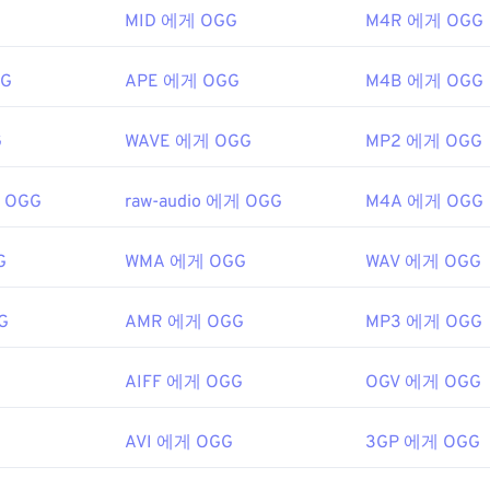
MID 에게 OGG
M4R 에게 OGG
ipedia.org/wiki/MPEG-1
48
48
48
ipedia.org/wiki/Ogg
45
45
45
49
49
49
g/vorbis/
46
46
46
GG
APE 에게 OGG
M4B 에게 OGG
50
50
50
47
47
47
51
51
51
G
WAVE 에게 OGG
MP2 에게 OGG
48
48
48
52
52
52
49
49
49
게 OGG
raw-audio 에게 OGG
M4A 에게 OGG
53
53
53
50
50
50
54
54
54
51
51
51
G
WMA 에게 OGG
WAV 에게 OGG
55
55
55
52
52
52
G
AMR 에게 OGG
MP3 에게 OGG
56
56
56
53
53
53
57
57
57
54
54
54
AIFF 에게 OGG
OGV 에게 OGG
58
58
58
55
55
55
59
59
59
G
AVI 에게 OGG
56
56
56
3GP 에게 OGG
60
57
57
57