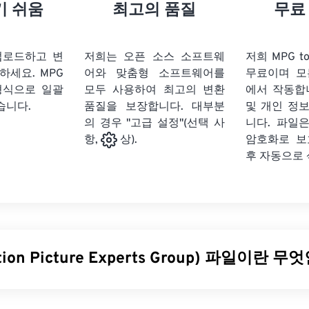
21
21
21
21
18
18
18
18
기 쉬움
최고의 품질
무료
22
22
22
22
19
19
19
19
23
23
23
23
20
20
20
20
업로드하고 변
저희는 오픈 소스 소프트웨
저희 MPG t
24
24
24
릭하세요.
MPG
어와 맞춤형 소프트웨어를
무료이며 모
21
21
21
21
형식으로 일괄
모두 사용하여 최고의 변환
에서 작동합
25
25
25
22
22
22
22
습니다.
품질을 보장합니다. 대부분
및 개인 정
26
26
26
의 경우 "고급 설정"(선택 사
23
23
23
23
니다. 파일은
암호화로 보
항,
상).
27
27
27
24
24
24
후 자동으로
28
28
28
25
25
25
29
29
29
26
26
26
30
30
30
27
27
27
31
31
31
28
28
28
ion Picture Experts Group) 파일이란 
32
32
32
29
29
29
33
33
33
30
30
30
 Picture Experts Group)는 디지털 비디오 파일 형식의 한
종류
이며
34
34
34