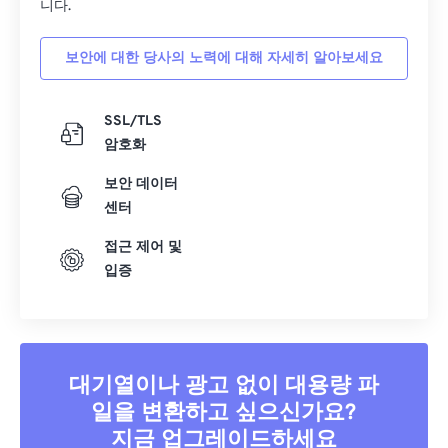
니다.
34
34
34
34
34
34
35
35
35
35
35
35
보안에 대한 당사의 노력에 대해 자세히 알아보세요
36
36
36
36
36
36
37
37
37
37
37
37
SSL/TLS
암호화
38
38
38
38
38
38
보안 데이터
39
39
39
39
39
39
센터
40
40
40
40
40
40
접근 제어 및
41
41
41
41
41
41
입증
42
42
42
42
42
42
43
43
43
43
43
43
44
44
44
44
44
44
대기열이나 광고 없이 대용량 파
45
45
45
45
45
45
일을 변환하고 싶으신가요?
46
46
46
46
46
46
지금 업그레이드하세요