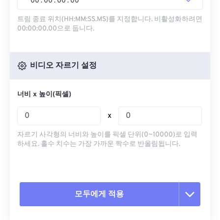
00
:
00
:
00
.
00
트림 종료 위치(HH:MM:SS.MS)를 지정합니다. 비활성화하려면
00:00:00.00으로 둡니다.
비디오 자르기 설정
너비 x 높이(픽셀)
x
자르기 사각형의 너비와 높이를 픽셀 단위(0~10000)로 입력
하세요. 홀수 치수는 가장 가까운 짝수로 반올림됩니다.
모두에게 적용
모든 옵션 재설정