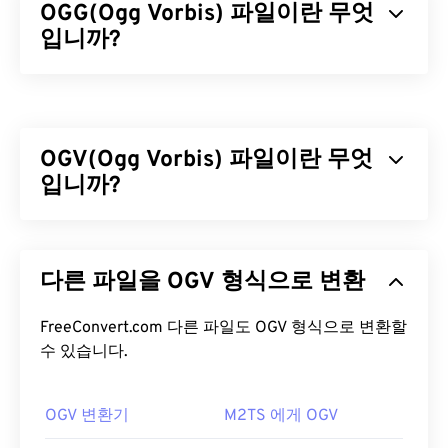
OGG(Ogg Vorbis) 파일이란 무엇
입니까?
OGG(Ogg Vorbis)는 OGG Vorbis 압축을 사용하는 파
일입니다. OGG는 Xiph.Org 재단에서 제공하는 특허
및 로열티 없는 인코딩 방식입니다.
MP3
와 마찬가
OGV(Ogg Vorbis) 파일이란 무엇
지로 OGG 파일은 고품질로 유명합니다. OGG 파일에
는 메타데이터뿐만 아니라 아티스트 및 트랙 제목 정
입니까?
보도 포함되어 있습니다.
Ogg Vorbis(OGV)는 특허를 받지 않은 무료 오픈 소스
OGG 파일을 어떻게 여나요?
멀티미디어 컨테이너 포맷이자 코덱입니다. 비영리
다른 파일을 OGV 형식으로 변환
단체인
Xiph.Org 재단이
특허 코덱
과 경쟁하기 위해
OGG 파일을 여는 기본 프로그램은
VLC 미디어 플레
개발한 Ogg 포맷 및 코덱 계열에 속합니다. OGV는
이어
입니다. 또한
Windows Media Player
,
오디오, 비디오, 텍스트(자막) 및 메타데이터를
FreeConvert.com 다른 파일도 OGV 형식으로 변환할
시분
RealPlayer
,
Winamp
,
Xine
,
UltraMixer
등 다양한 프
할 다중화(TDM) 방식으로 전송할
수 있습니다.
수 있습니다. 스트
로그램을 통해 OGG 파일을 열 수 있습니다.
리밍은 물론
손실 압축
및
무손실
압축도 지원합니다.
하지만
메뉴는
지원하지 않습니다.
급할 때는 인터넷 브라우저가 설치된 모든 컴퓨터나
OGV 변환기
M2TS 에게 OGV
모바일 기기에서
Google 드라이브
에 있는 OGG 파