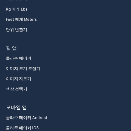
87
87
Kg 에게 Lbs
88
88
Feet 에게 Meters
89
89
단위 변환기
90
90
91
91
웹 앱
92
92
콜라주 메이커
93
93
이미지 크기 조절기
94
94
이미지 자르기
95
95
색상 선택기
96
96
97
97
모바일 앱
98
98
콜라주 메이커 Android
99
99
콜라주 메이커 iOS