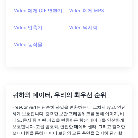
21
21
21
21
21
21
21
21
Video 에게 GIF 변환기
Video 에게 MP3
22
22
22
22
22
22
22
22
Video 압축기
Video 낚시찌
23
23
23
23
23
23
23
23
24
24
24
24
24
24
Video 농작물
25
25
25
25
25
25
26
26
26
26
26
26
27
27
27
27
27
27
28
28
28
28
28
28
29
29
29
29
29
29
귀하의 데이터, 우리의 최우선 순위
30
30
30
30
30
30
FreeConvert는 단순히 파일을 변환하는 데 그치지 않고, 안전
31
31
31
31
31
31
하게 보호합니다. 강력한 보안 프레임워크를 통해 이미지, 비
디오, 문서 등 어떤 파일을 변환하든 항상 데이터를 안전하게
32
32
32
32
32
32
보호합니다. 고급 암호화, 안전한 데이터 센터, 그리고 철저한
33
33
33
33
33
33
모니터링을 통해 데이터 보안의 모든 측면을 철저히 관리합