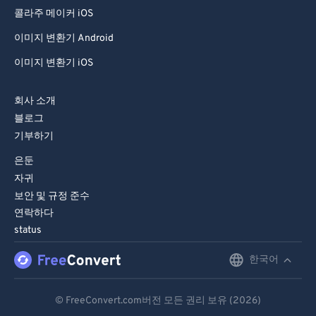
71
71
콜라주 메이커 iOS
72
72
이미지 변환기 Android
73
73
이미지 변환기 iOS
74
74
회사 소개
75
75
블로그
76
76
기부하기
77
77
은둔
자귀
78
78
보안 및 규정 준수
79
79
연락하다
80
80
status
81
81
한국어
English
82
82
Deutsch
83
83
© FreeConvert.com버전 모든 권리 보유 (2026)