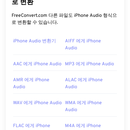
지로 OGG 파일은 고품질로 유명합니다. OGG 파일에
로 변환
는 메타데이터뿐만 아니라 아티스트 및 트랙 제목 정
보도 포함되어 있습니다.
FreeConvert.com 다른 파일도 iPhone Audio 형식으
로 변환할 수 있습니다.
OGG 파일을 어떻게 여나요?
OGG 파일을 여는 기본 프로그램은
iPhone Audio 변환기
AIFF 에게 iPhone
VLC 미디어 플레
이어
입니다. 또한
Windows Media Player
Audio
,
RealPlayer
,
Winamp
,
Xine
,
UltraMixer
등 다양한 프
로그램을 통해 OGG 파일을 열 수 있습니다.
AAC 에게 iPhone Audio
MP3 에게 iPhone Audio
급할 때는 인터넷 브라우저가 설치된 모든 컴퓨터나
모바일 기기에서
Google 드라이브
에 있는 OGG 파
AMR 에게 iPhone
ALAC 에게 iPhone
일을 열 수 있습니다. Apple 제품은 OGG를 지원하지
Audio
Audio
않습니다.
개발자:
Xiph.Org Foundation
WAV 에게 iPhone Audio
WMA 에게 iPhone
Audio
최초 출시:
2000년
유용한 링크:
FLAC 에게 iPhone
M4A 에게 iPhone