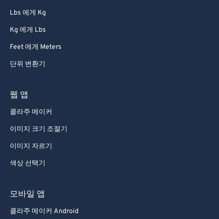
58
58
58
58
58
58
Lbs 에게 Kg
59
59
59
59
59
59
Kg 에게 Lbs
60
60
Feet 에게 Meters
61
61
단위 변환기
62
62
63
63
웹 앱
64
64
콜라주 메이커
65
65
이미지 크기 조절기
66
66
이미지 자르기
67
67
색상 선택기
68
68
모바일 앱
69
69
70
70
콜라주 메이커 Android