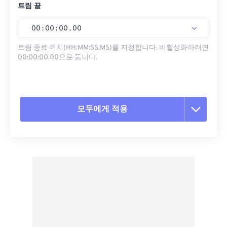
트림 끝
00
:
00
:
00
.
00
트림 종료 위치(HH:MM:SS.MS)를 지정합니다. 비활성화하려면
00:00:00.00으로 둡니다.
모두에게 적용
모든 옵션 재설정
사전 설정에서 적용
사전 설정으로 저장