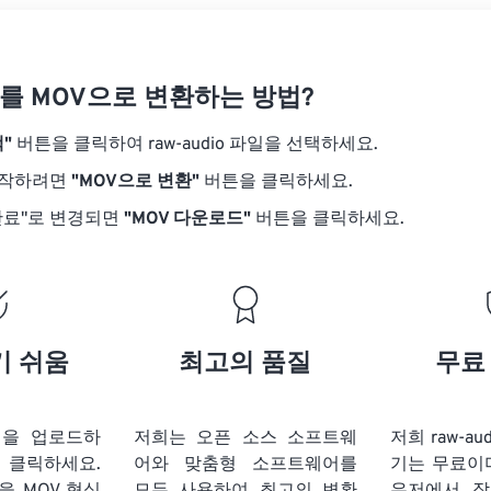
20
20
20
20
17
17
17
17
21
21
21
21
18
18
18
18
dio를 MOV으로 변환하는 방법?
22
22
22
22
19
19
19
19
23
23
23
23
"
버튼을 클릭하여 raw-audio 파일을 선택하세요.
20
20
20
20
24
24
24
시작하려면
"MOV으로 변환"
버튼을 클릭하세요.
21
21
21
21
25
25
25
완료"로 변경되면
"MOV 다운로드"
버튼을 클릭하세요.
22
22
22
22
26
26
26
23
23
23
23
27
27
27
24
24
24
28
28
28
25
25
25
기 쉬움
최고의 품질
무료
29
29
29
26
26
26
30
30
30
27
27
27
31
31
31
 파일을 업로드하
저희는 오픈 소스 소프트웨
저희 raw-au
28
28
28
 클릭하세요.
어와 맞춤형 소프트웨어를
기는 무료이
32
32
32
29
29
29