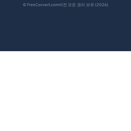
Deutsch
© FreeConvert.com버전 모든 권리 보유 (2026)
93
93
Español
94
94
Français
95
95
96
96
Português
97
97
Italiano
98
98
Dutch
99
99
日本語
简体中文
繁體中文
한국어
Svenska