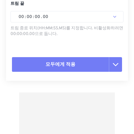
트림 끝
00
:
00
:
00
.
00
트림 종료 위치(HH:MM:SS.MS)를 지정합니다. 비활성화하려면
00:00:00.00으로 둡니다.
모두에게 적용
모든 옵션 재설정
사전 설정에서 적용
사전 설정으로 저장