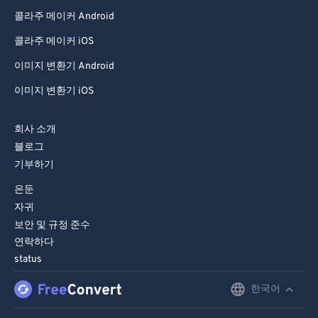
콜라주 메이커 Android
80
80
콜라주 메이커 iOS
81
81
이미지 변환기 Android
82
82
83
83
이미지 변환기 iOS
84
84
회사 소개
85
85
블로그
86
86
기부하기
87
87
은둔
자귀
88
88
보안 및 규정 준수
89
89
연락하다
status
90
90
91
91
한국어
English
92
92