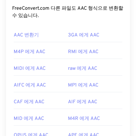
사용됩니다.
iOS
,
YouTube
,
Nintendo
,
Playstation
의 표준 오디오 형식입니다.
FreeConvert.com 다른 파일도 AAC 형식으로 변환할
ISO
/
IEC
는 AAC
코덱
을
수 있습니다.
MP3
의 개선된 코덱으로 지정했는데, 파일 크기
를 더 효율적으로 압축하면서도 무압축 오디오와 유
사한 음질을 제공하기 때문입니다.
AAC 변환기
3GA 에게 AAC
AAC 파일을 어떻게 여나요?
M4P 에게 AAC
RMI 에게 AAC
최상의 결과를 얻으려면
VLC 미디어 플레이어를
사
용하여 AAC 파일을 여세요. 또는
iTunes
에서도 기본
MIDI 에게 AAC
raw 에게 AAC
적으로 AAC 파일이 열립니다. 하지만 AAC 파일은 어
디에나 존재하며 다른 많은 프로그램과 소프트웨어
AIFC 에게 AAC
MP1 에게 AAC
에서도 열립니다.
또한 AAC 파일은 종종 비디오 게임의 오디오 파일로
CAF 에게 AAC
AIF 에게 AAC
사용되므로
Nintendo 3DS
,
Playstation 4
와 같은 대
부분의 인기 게임 콘솔에서 열립니다.
MID 에게 AAC
M4R 에게 AAC
개발:
ISO/IEC MPEG 오디오 위원회
최초 출시:
1997년
OPUS 에게 AAC
APE 에게 AAC