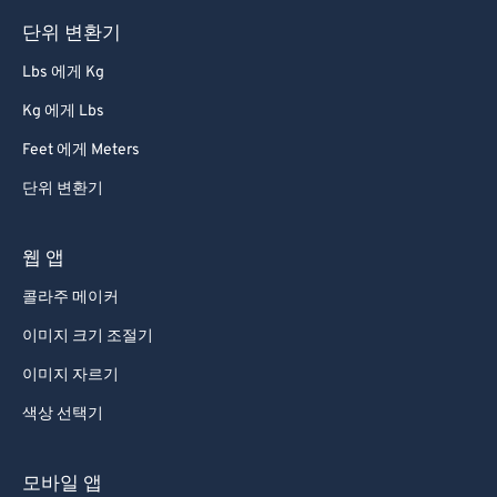
단위 변환기
67
67
Lbs 에게 Kg
68
68
69
69
Kg 에게 Lbs
70
70
Feet 에게 Meters
71
71
단위 변환기
72
72
웹 앱
73
73
콜라주 메이커
74
74
이미지 크기 조절기
75
75
76
76
이미지 자르기
77
77
색상 선택기
78
78
모바일 앱
79
79