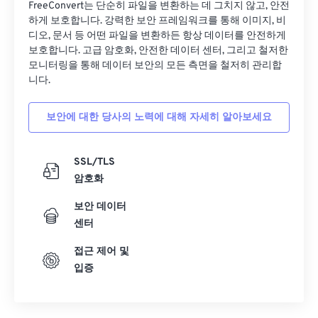
27
27
27
27
27
27
FreeConvert는 단순히 파일을 변환하는 데 그치지 않고, 안전
하게 보호합니다. 강력한 보안 프레임워크를 통해 이미지, 비
28
28
28
28
28
28
디오, 문서 등 어떤 파일을 변환하든 항상 데이터를 안전하게
보호합니다. 고급 암호화, 안전한 데이터 센터, 그리고 철저한
29
29
29
29
29
29
모니터링을 통해 데이터 보안의 모든 측면을 철저히 관리합
30
30
30
30
30
30
니다.
31
31
31
31
31
31
보안에 대한 당사의 노력에 대해 자세히 알아보세요
32
32
32
32
32
32
33
33
33
33
33
33
SSL/TLS
34
34
34
34
34
34
암호화
35
35
35
35
35
35
보안 데이터
36
36
36
36
36
36
센터
37
37
37
37
37
37
접근 제어 및
입증
38
38
38
38
38
38
39
39
39
39
39
39