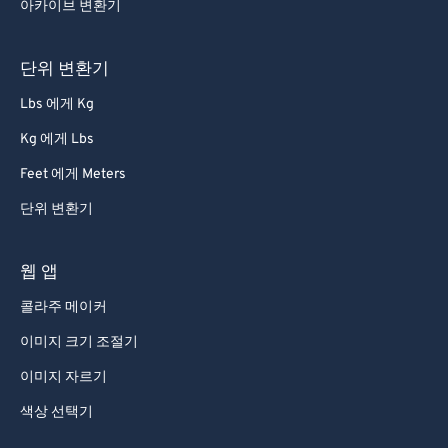
아카이브 변환기
80
80
81
81
단위 변환기
82
82
Lbs 에게 Kg
83
83
Kg 에게 Lbs
84
84
Feet 에게 Meters
85
85
단위 변환기
86
86
87
87
웹 앱
88
88
콜라주 메이커
89
89
이미지 크기 조절기
90
90
이미지 자르기
91
91
색상 선택기
92
92