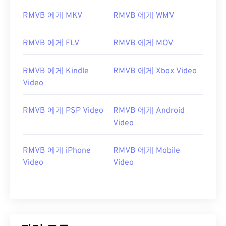
01
01
01
01
01
01
01
01
RMVB 에게 MKV
RMVB 에게 WMV
02
02
02
02
02
02
02
02
RMVB 에게 FLV
RMVB 에게 MOV
03
03
03
03
03
03
03
03
04
04
04
04
04
04
04
04
RMVB 에게 Kindle
RMVB 에게 Xbox Video
05
05
05
05
05
05
05
05
Video
06
06
06
06
06
06
06
06
RMVB 에게 PSP Video
RMVB 에게 Android
07
07
07
07
07
07
07
07
Video
08
08
08
08
08
08
08
08
09
09
09
09
09
09
09
09
RMVB 에게 iPhone
RMVB 에게 Mobile
Video
Video
10
10
10
10
10
10
10
10
11
11
11
11
11
11
11
11
12
12
12
12
12
12
12
12
13
13
13
13
13
13
13
13