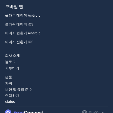
93
93
모바일 앱
94
94
콜라주 메이커 Android
95
95
콜라주 메이커 iOS
96
96
이미지 변환기 Android
97
97
이미지 변환기 iOS
98
98
99
99
회사 소개
블로그
기부하기
은둔
자귀
보안 및 규정 준수
연락하다
status
한국어