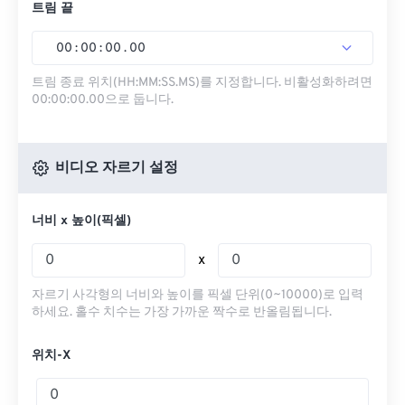
트림 끝
00
:
00
:
00
.
00
트림 종료 위치(HH:MM:SS.MS)를 지정합니다. 비활성화하려면
00:00:00.00으로 둡니다.
비디오 자르기 설정
너비 x 높이(픽셀)
x
자르기 사각형의 너비와 높이를 픽셀 단위(0~10000)로 입력
하세요. 홀수 치수는 가장 가까운 짝수로 반올림됩니다.
위치-X