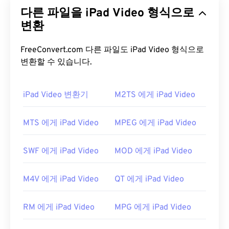
멀티미디어 컨테이너 형식의 확장판입니다. 가변 비
다른 파일을 iPad Video 형식으로
트레이트(VBR) 압축 방식을 사용하는데, 이는 멀티
미디어 콘텐츠의 특정 세그먼트를 압축하기 어렵거
변환
나 쉬운 정도에 따라 대역폭을 조절한다는 것을 의미
합니다. 예를 들어, 액션이 많은 장면과 적은 장면의
FreeConvert.com 다른 파일도 iPad Video 형식으로
압축률을 다르게 적용할 수 있습니다.
변환할 수 있습니다.
RMVB 파일을 어떻게 여나요?
iPad Video 변환기
M2TS 에게 iPad Video
RealPlayer는
Windows, Mac OS X, Linux에서 RMVB
파일 재생을 지원합니다.
RealNetworks에서
RMVB
MTS 에게 iPad Video
MPEG 에게 iPad Video
를 개발한 이후, RealPlayer는 이 파일 형식의 기본
플랫폼이 되었습니다. 무료로
다운로드
할 수 있으며
SWF 에게 iPad Video
MOD 에게 iPad Video
사용하기 쉽습니다. 자막, 자막 및 스트리밍을 지원합
니다.
M4V 에게 iPad Video
QT 에게 iPad Video
RMVB 파일을 열 수 있는 다른 소프트웨어로는
VLC
미디어 플레이어
와
ALLPlayer
가 있으며, 둘 다 무료
RM 에게 iPad Video
MPG 에게 iPad Video
입니다. RMVB는 독점 소프트웨어이고 비교적 널리
사용되지 않는다는 점을 명심하세요. 주로 인터넷 스