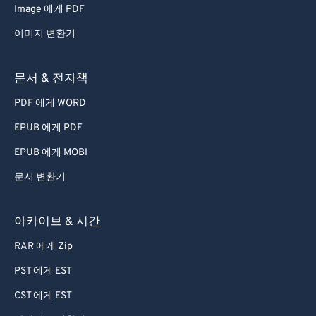
Image 에게 PDF
67
67
이미지 변환기
68
68
69
69
문서 & 전자책
70
70
PDF 에게 WORD
71
71
EPUB 에게 PDF
72
72
EPUB 에게 MOBI
73
73
문서 변환기
74
74
75
75
아카이브 & 시간
76
76
RAR 에게 Zip
77
77
PST 에게 EST
78
78
CST 에게 EST
79
79