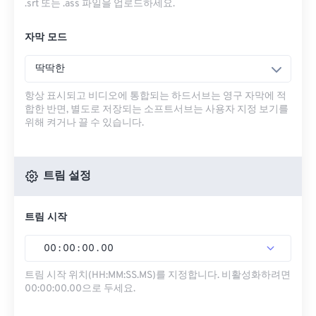
.srt 또는 .ass 파일을 업로드하세요.
자막 모드
딱딱한
항상 표시되고 비디오에 통합되는 하드서브는 영구 자막에 적
합한 반면, 별도로 저장되는 소프트서브는 사용자 지정 보기를
위해 켜거나 끌 수 있습니다.
트림 설정
트림 시작
00
:
00
:
00
.
00
트림 시작 위치(HH:MM:SS.MS)를 지정합니다. 비활성화하려면
00:00:00.00으로 두세요.