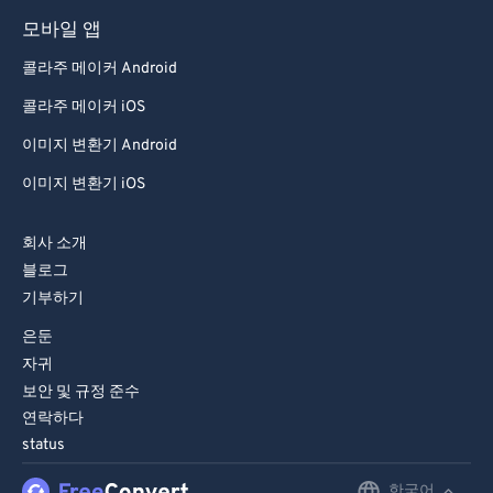
93
93
모바일 앱
94
94
콜라주 메이커 Android
95
95
콜라주 메이커 iOS
96
96
이미지 변환기 Android
97
97
이미지 변환기 iOS
98
98
99
99
회사 소개
블로그
기부하기
은둔
자귀
보안 및 규정 준수
연락하다
status
한국어