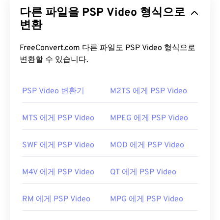
멀티미디어 컨테이너 형식의 확장판입니다. 가변 비
다른 파일을 PSP Video 형식으로
트레이트(VBR) 압축 방식을 사용하는데, 이는 멀티
미디어 콘텐츠의 특정 세그먼트를 압축하기 어렵거
변환
나 쉬운 정도에 따라 대역폭을 조절한다는 것을 의미
합니다. 예를 들어, 액션이 많은 장면과 적은 장면의
FreeConvert.com 다른 파일도 PSP Video 형식으로
압축률을 다르게 적용할 수 있습니다.
변환할 수 있습니다.
RMVB 파일을 어떻게 여나요?
PSP Video 변환기
M2TS 에게 PSP Video
RealPlayer는
Windows, Mac OS X, Linux에서 RMVB
파일 재생을 지원합니다.
RealNetworks에서
RMVB
MTS 에게 PSP Video
MPEG 에게 PSP Video
를 개발한 이후, RealPlayer는 이 파일 형식의 기본
플랫폼이 되었습니다. 무료로
다운로드
할 수 있으며
SWF 에게 PSP Video
MOD 에게 PSP Video
사용하기 쉽습니다. 자막, 자막 및 스트리밍을 지원합
니다.
M4V 에게 PSP Video
QT 에게 PSP Video
RMVB 파일을 열 수 있는 다른 소프트웨어로는
VLC
미디어 플레이어
와
ALLPlayer
가 있으며, 둘 다 무료
RM 에게 PSP Video
MPG 에게 PSP Video
입니다. RMVB는 독점 소프트웨어이고 비교적 널리
사용되지 않는다는 점을 명심하세요. 주로 인터넷 스