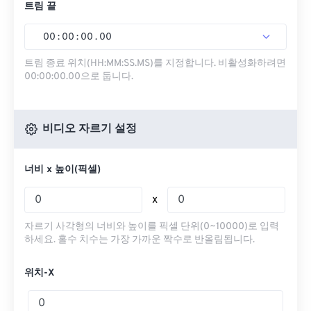
트림 끝
00
:
00
:
00
.
00
트림 종료 위치(HH:MM:SS.MS)를 지정합니다. 비활성화하려면
00:00:00.00으로 둡니다.
비디오 자르기 설정
너비 x 높이(픽셀)
x
자르기 사각형의 너비와 높이를 픽셀 단위(0~10000)로 입력
하세요. 홀수 치수는 가장 가까운 짝수로 반올림됩니다.
위치-X