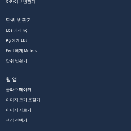
아카이브 변환기
80
80
81
81
단위 변환기
82
82
Lbs 에게 Kg
83
83
Kg 에게 Lbs
84
84
Feet 에게 Meters
85
85
단위 변환기
86
86
87
87
웹 앱
88
88
콜라주 메이커
89
89
이미지 크기 조절기
90
90
이미지 자르기
91
91
색상 선택기
92
92