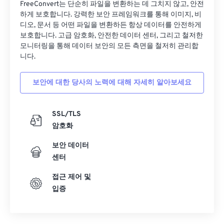
27
27
27
27
27
27
FreeConvert는 단순히 파일을 변환하는 데 그치지 않고, 안전
하게 보호합니다. 강력한 보안 프레임워크를 통해 이미지, 비
28
28
28
28
28
28
디오, 문서 등 어떤 파일을 변환하든 항상 데이터를 안전하게
보호합니다. 고급 암호화, 안전한 데이터 센터, 그리고 철저한
29
29
29
29
29
29
모니터링을 통해 데이터 보안의 모든 측면을 철저히 관리합
30
30
30
30
30
30
니다.
31
31
31
31
31
31
보안에 대한 당사의 노력에 대해 자세히 알아보세요
32
32
32
32
32
32
33
33
33
33
33
33
SSL/TLS
34
34
34
34
34
34
암호화
35
35
35
35
35
35
보안 데이터
36
36
36
36
36
36
센터
37
37
37
37
37
37
접근 제어 및
입증
38
38
38
38
38
38
39
39
39
39
39
39