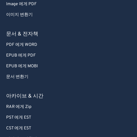
Image 에게 PDF
67
67
이미지 변환기
68
68
69
69
문서 & 전자책
70
70
PDF 에게 WORD
71
71
EPUB 에게 PDF
72
72
EPUB 에게 MOBI
73
73
문서 변환기
74
74
75
75
아카이브 & 시간
76
76
RAR 에게 Zip
77
77
PST 에게 EST
78
78
CST 에게 EST
79
79