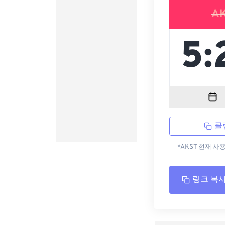
A
클
*AKST 현재 사
링크 복