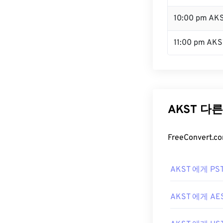
10:00 pm AK
11:00 pm AKS
AKST 다
FreeConver
AKST 에게 PS
AKST 에게 AE