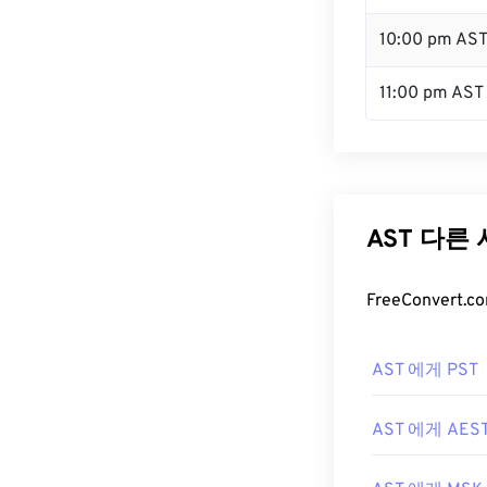
10:00 pm AS
11:00 pm AST
AST 다른
FreeConver
AST 에게 PST
AST 에게 AES