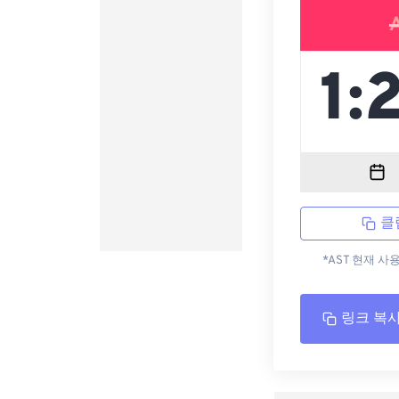
클
*AST 현재 사
링크 복