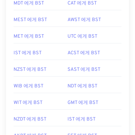
MDT 에게 BST
CAT 에게 BST
MEST 에게 BST
AWST 에게 BST
MET 에게 BST
UTC 에게 BST
IST 에게 BST
ACST 에게 BST
NZST 에게 BST
SAST 에게 BST
WIB 에게 BST
NDT 에게 BST
WIT 에게 BST
GMT 에게 BST
NZDT 에게 BST
IST 에게 BST