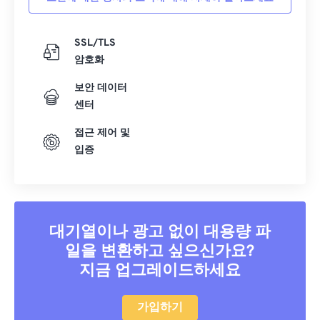
SSL/TLS
암호화
보안 데이터
센터
접근 제어 및
입증
대기열이나 광고 없이 대용량 파
일을 변환하고 싶으신가요?
지금 업그레이드하세요
가입하기