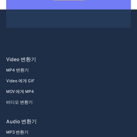
Video 변환기
MP4 변환기
Video 에게 GIF
MOV 에게 MP4
비디오 변환기
Audio 변환기
MP3 변환기