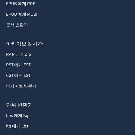
EPUB 에게 PDF
EPUB 에게 MOBI
문서 변환기
아카이브 & 시간
RAR 에게 Zip
PST 에게 EST
CST 에게 EST
아카이브 변환기
단위 변환기
Lbs 에게 Kg
Kg 에게 Lbs