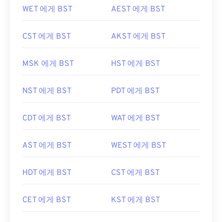
WET 에게 BST
AEST 에게 BST
CST 에게 BST
AKST 에게 BST
MSK 에게 BST
HST 에게 BST
NST 에게 BST
PDT 에게 BST
CDT 에게 BST
WAT 에게 BST
AST 에게 BST
WEST 에게 BST
HDT 에게 BST
CST 에게 BST
CET 에게 BST
KST 에게 BST