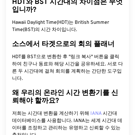
HDT와 BST 시간대의 차이점은 무엇
입니까?
Hawaii Daylight Time(HDT)는 British Summer
Time(BST)의 시간 차이입니다.
소스에서 타겟으로의 회의 플래너
HDT를 BST으로 변환한 후 "링크 복사" 버튼을 클릭
하여 친구나 동료와 해당 시간을 공유하세요. 서로 다
른 두 시간대에 걸쳐 회의를 계획하는 간단한 도구입
니다.
왜 우리의 온라인 시간 변환기를 신
뢰해야 할까요?
저희는 시간대 변환을 계산하기 위해
IANA
시간대
데이터베이스를 사용합니다. IANA는 세계 시간대 데
이터를 조정하고 관리하는 유명하고 신뢰할 수 있는