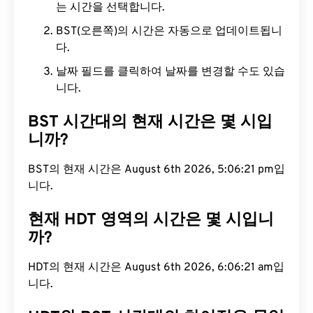
는 시간을 선택합니다.
BST(오른쪽)의 시간은 자동으로 업데이트됩니
다.
날짜 필드를 클릭하여 날짜를 변경할 수도 있습
니다.
BST 시간대의 현재 시간은 몇 시입
니까?
BST의 현재 시간은 August 6th 2026, 5:06:22 pm
입니다.
현재 HDT 영역의 시간은 몇 시입니
까?
HDT의 현재 시간은 August 6th 2026, 6:06:22 am
입니다.