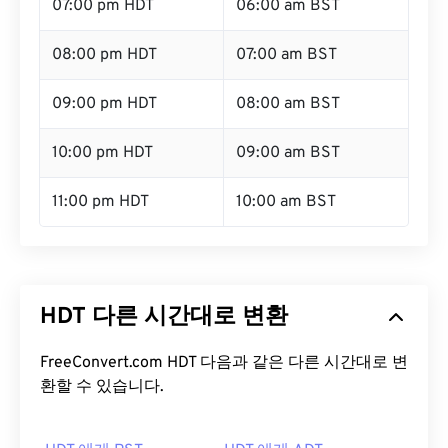
07:00 pm HDT
06:00 am BST
08:00 pm HDT
07:00 am BST
09:00 pm HDT
08:00 am BST
10:00 pm HDT
09:00 am BST
11:00 pm HDT
10:00 am BST
HDT 다른 시간대로 변환
FreeConvert.com HDT 다음과 같은 다른 시간대로 변
환할 수 있습니다.