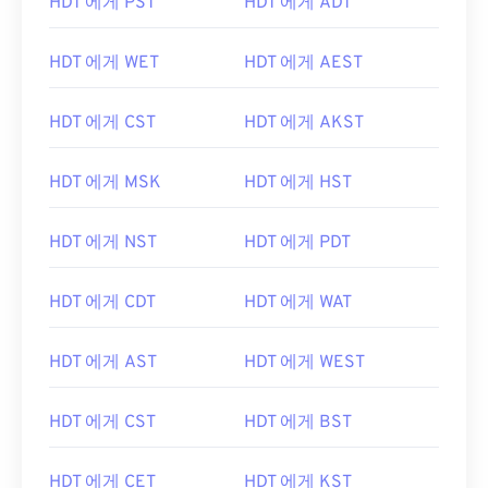
HDT 에게 PST
HDT 에게 ADT
HDT 에게 WET
HDT 에게 AEST
HDT 에게 CST
HDT 에게 AKST
HDT 에게 MSK
HDT 에게 HST
HDT 에게 NST
HDT 에게 PDT
HDT 에게 CDT
HDT 에게 WAT
HDT 에게 AST
HDT 에게 WEST
HDT 에게 CST
HDT 에게 BST
HDT 에게 CET
HDT 에게 KST