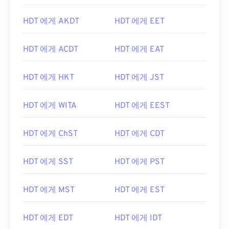
HDT 에게 AKDT
HDT 에게 EET
HDT 에게 ACDT
HDT 에게 EAT
HDT 에게 HKT
HDT 에게 JST
HDT 에게 WITA
HDT 에게 EEST
HDT 에게 ChST
HDT 에게 CDT
HDT 에게 SST
HDT 에게 PST
HDT 에게 MST
HDT 에게 EST
HDT 에게 EDT
HDT 에게 IDT