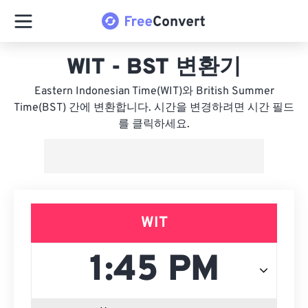
WIT - BST 변환기
Eastern Indonesian Time(WIT)와 British Summer
Time(BST) 간에 변환합니다. 시간을 변경하려면 시간 필드
를 클릭하세요.
WIT