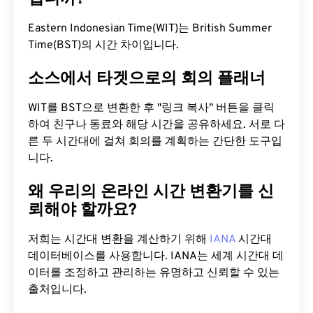
Eastern Indonesian Time(WIT)는 British Summer
Time(BST)의 시간 차이입니다.
소스에서 타겟으로의 회의 플래너
WIT를 BST으로 변환한 후 "링크 복사" 버튼을 클릭
하여 친구나 동료와 해당 시간을 공유하세요. 서로 다
른 두 시간대에 걸쳐 회의를 계획하는 간단한 도구입
니다.
왜 우리의 온라인 시간 변환기를 신
뢰해야 할까요?
저희는 시간대 변환을 계산하기 위해
IANA
시간대
데이터베이스를 사용합니다. IANA는 세계 시간대 데
이터를 조정하고 관리하는 유명하고 신뢰할 수 있는
출처입니다.