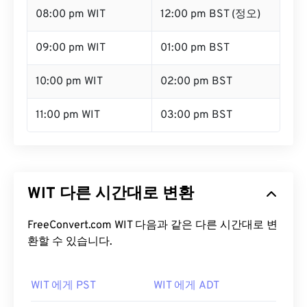
08:00 pm WIT
12:00 pm BST (정오)
09:00 pm WIT
01:00 pm BST
10:00 pm WIT
02:00 pm BST
11:00 pm WIT
03:00 pm BST
WIT 다른 시간대로 변환
FreeConvert.com WIT 다음과 같은 다른 시간대로 변
환할 수 있습니다.
WIT 에게 PST
WIT 에게 ADT