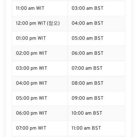
11:00 am WIT
03:00 am BST
12:00 pm WIT (정오)
04:00 am BST
01:00 pm WIT
05:00 am BST
02:00 pm WIT
06:00 am BST
03:00 pm WIT
07:00 am BST
04:00 pm WIT
08:00 am BST
05:00 pm WIT
09:00 am BST
06:00 pm WIT
10:00 am BST
07:00 pm WIT
11:00 am BST