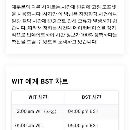
대부분의 다른 사이트는 시간대 변환에 ​​고정 오프셋
을 사용합니다. 하지만 이 방법은 지정학적 사건이나
일광 절약 시간제 변경으로 인해 오류가 발생하기 쉽
습니다. 따라서 저희는 시간대 데이터베이스를 정기
적으로 업데이트하여 시간 정보가 100% 정확하다는
확신을 드릴 수 있도록 노력하고 있습니다.
WIT 에게 BST 차트
WIT 시간
BST 시간
12:00 am WIT (자정)
04:00 pm BST
01:00 am WIT
05:00 pm BST