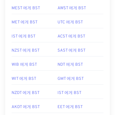
MEST 에게 BST
AWST 에게 BST
MET 에게 BST
UTC 에게 BST
IST 에게 BST
ACST 에게 BST
NZST 에게 BST
SAST 에게 BST
WIB 에게 BST
NDT 에게 BST
WIT 에게 BST
GMT 에게 BST
NZDT 에게 BST
IST 에게 BST
AKDT 에게 BST
EET 에게 BST