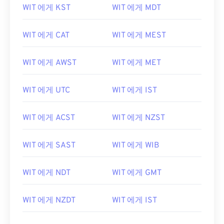
WIT 에게 KST
WIT 에게 MDT
WIT 에게 CAT
WIT 에게 MEST
WIT 에게 AWST
WIT 에게 MET
WIT 에게 UTC
WIT 에게 IST
WIT 에게 ACST
WIT 에게 NZST
WIT 에게 SAST
WIT 에게 WIB
WIT 에게 NDT
WIT 에게 GMT
WIT 에게 NZDT
WIT 에게 IST