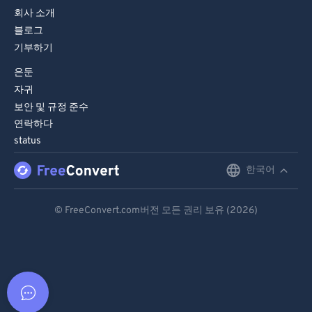
회사 소개
블로그
기부하기
은둔
자귀
보안 및 규정 준수
연락하다
status
한국어
English
Deutsch
© FreeConvert.com버전 모든 권리 보유 (2026)
Español
Français
Português