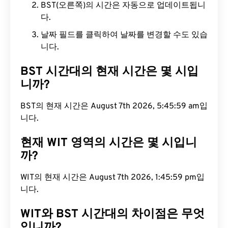
BST(오른쪽)의 시간은 자동으로 업데이트됩니
다.
날짜 필드를 클릭하여 날짜를 변경할 수도 있습
니다.
BST 시간대의 현재 시간은 몇 시입
니까?
BST의 현재 시간은 August 7th 2026, 5:46:00 am입
니다.
현재 WIT 영역의 시간은 몇 시입니
까?
WIT의 현재 시간은 August 7th 2026, 1:46:00 pm입
니다.
WIT와 BST 시간대의 차이점은 무엇
입니까?