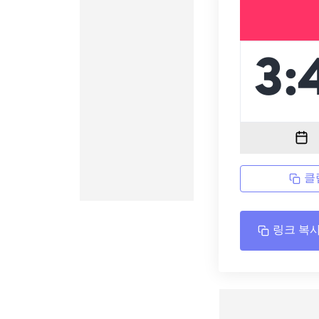
클
링크 복