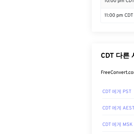
10:00 pm CD
11:00 pm CDT
CDT 다른
FreeConver
CDT 에게 PST
CDT 에게 AES
CDT 에게 MSK