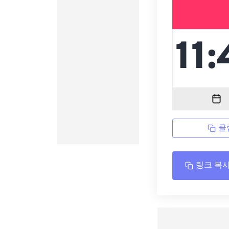
클
링크 복