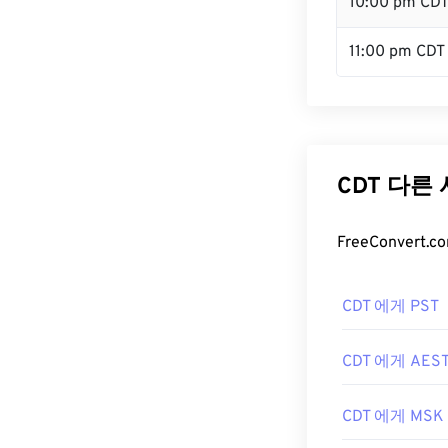
10:00 pm CD
11:00 pm CDT
CDT 다른
FreeConver
CDT 에게 PST
CDT 에게 AES
CDT 에게 MSK