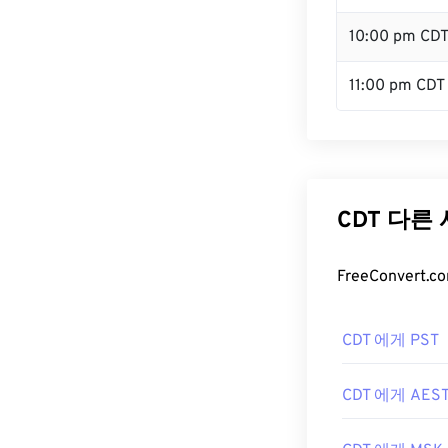
10:00 pm CD
11:00 pm CDT
CDT 다른
FreeConver
CDT 에게 PST
CDT 에게 AES