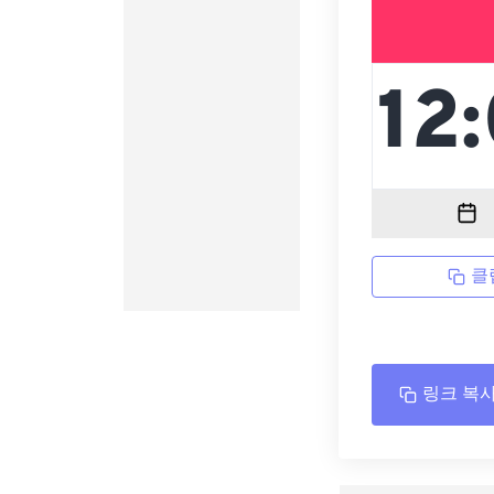
클
링크 복