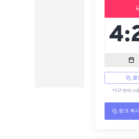
클
*CST 현재 사
링크 복