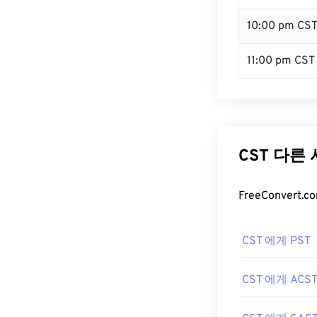
10:00 pm CS
11:00 pm CST
CST 다른
FreeConver
CST 에게 PST
CST 에게 ACS