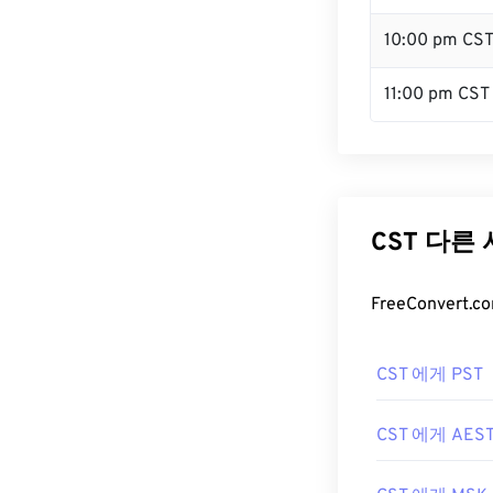
10:00 pm CS
11:00 pm CST
CST 다른
FreeConver
CST 에게 PST
CST 에게 AES