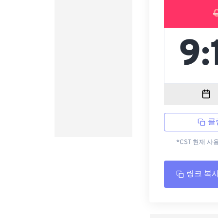
클
*CST 현재 사
링크 복