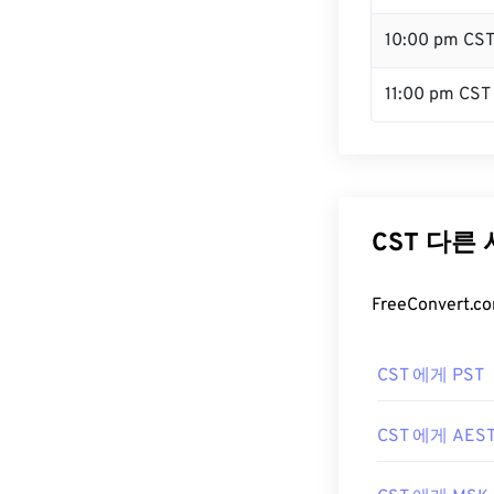
10:00 pm CS
11:00 pm CST
CST 다른
FreeConver
CST 에게 PST
CST 에게 AES