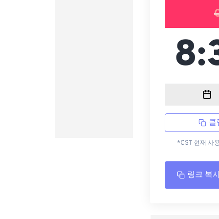
클
*CST 현재 사
링크 복