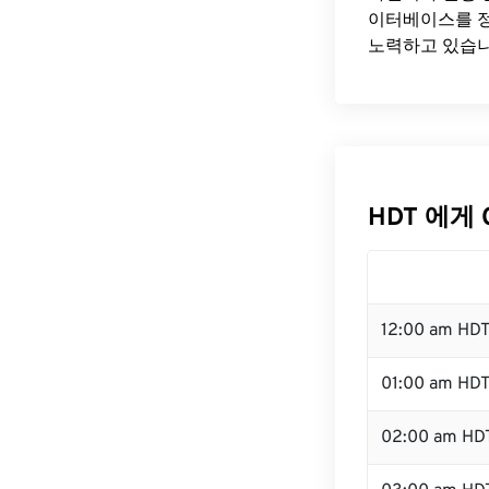
이터베이스를 정
노력하고 있습니
HDT 에게 
12:00 am HD
01:00 am HD
02:00 am HD