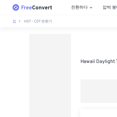
전환하다
압박 붕
집
HDT - CDT 변환기
Hawaii Daylig