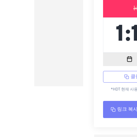
클
*HDT 현재 사
링크 복