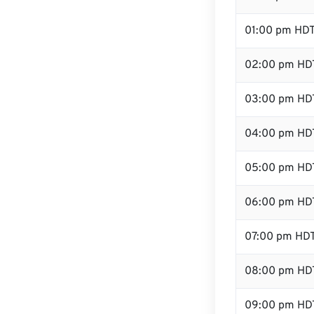
01:00 pm HD
02:00 pm HD
03:00 pm HD
04:00 pm HD
05:00 pm HD
06:00 pm HD
07:00 pm HD
08:00 pm HD
09:00 pm HD