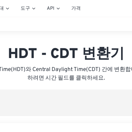
대
도구
API
가격
HDT - CDT 변환기
ht Time(HDT)와 Central Daylight Time(CDT) 간에
하려면 시간 필드를 클릭하세요.