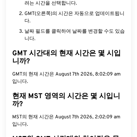
려는 시간을 선택합니다.
GMT(오른쪽)의 시간은 자동으로 업데이트됩니
다.
날짜 필드를 클릭하여 날짜를 변경할 수도 있습
니다.
GMT 시간대의 현재 시간은 몇 시입
니까?
GMT의 현재 시간은 August 7th 2026, 8:02:10 am입
니다.
현재 MST 영역의 시간은 몇 시입니
까?
MST의 현재 시간은 August 7th 2026, 2:02:10 am입
니다.