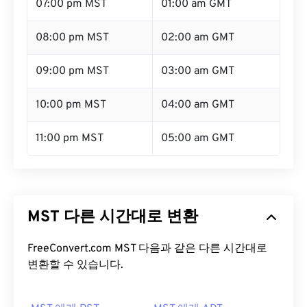
07:00 pm MST
01:00 am GMT
08:00 pm MST
02:00 am GMT
09:00 pm MST
03:00 am GMT
10:00 pm MST
04:00 am GMT
11:00 pm MST
05:00 am GMT
MST 다른 시간대로 변환
FreeConvert.com MST 다음과 같은 다른 시간대로
변환할 수 있습니다.