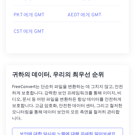
PKT 에게 GMT
AEDT 에게 GMT
CST 에게 GMT
귀하의 데이터, 우리의 최우선 순위
FreeConvert는 단순히 파일을 변환하는 데 그치지 않고, 안전
하게 보호합니다. 강력한 보안 프레임워크를 통해 이미지, 비
디오, 문서 등 어떤 파일을 변환하든 항상 데이터를 안전하게
보호합니다. 고급 암호화, 안전한 데이터 센터, 그리고 철저한
모니터링을 통해 데이터 보안의 모든 측면을 철저히 관리합
니다.
보안에 대한 당사의 노력에 대해 자세히 알아보세요