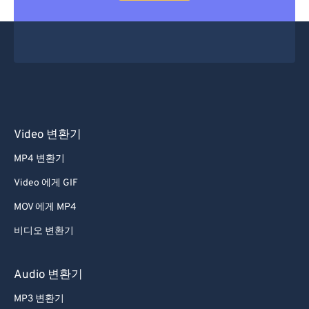
Video 변환기
MP4 변환기
Video 에게 GIF
MOV 에게 MP4
비디오 변환기
Audio 변환기
MP3 변환기