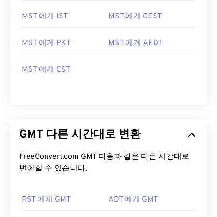
MST 에게 IST
MST 에게 CEST
MST 에게 PKT
MST 에게 AEDT
MST 에게 CST
GMT 다른 시간대로 변환
FreeConvert.com GMT 다음과 같은 다른 시간대로
변환할 수 있습니다.
PST 에게 GMT
ADT 에게 GMT