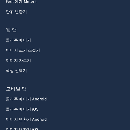
Feet 에게 Meters
단위 변환기
웹 앱
콜라주 메이커
이미지 크기 조절기
이미지 자르기
색상 선택기
모바일 앱
콜라주 메이커 Android
콜라주 메이커 iOS
이미지 변환기 Android
이미지 변환기 iOS