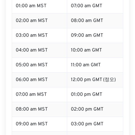
01:00 am MST
07:00 am GMT
02:00 am MST
08:00 am GMT
03:00 am MST
09:00 am GMT
04:00 am MST
10:00 am GMT
05:00 am MST
11:00 am GMT
06:00 am MST
12:00 pm GMT (정오)
07:00 am MST
01:00 pm GMT
08:00 am MST
02:00 pm GMT
09:00 am MST
03:00 pm GMT