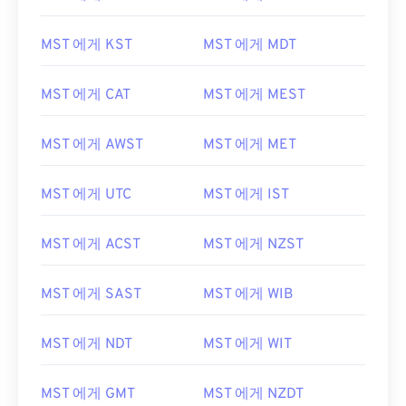
MST 에게 KST
MST 에게 MDT
MST 에게 CAT
MST 에게 MEST
MST 에게 AWST
MST 에게 MET
MST 에게 UTC
MST 에게 IST
MST 에게 ACST
MST 에게 NZST
MST 에게 SAST
MST 에게 WIB
MST 에게 NDT
MST 에게 WIT
MST 에게 GMT
MST 에게 NZDT