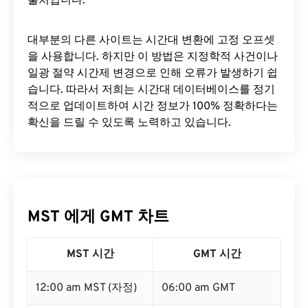
출처입니다.
대부분의 다른 사이트는 시간대 변환에 ​​고정 오프셋
을 사용합니다. 하지만 이 방법은 지정학적 사건이나
일광 절약 시간제 변경으로 인해 오류가 발생하기 쉽
습니다. 따라서 저희는 시간대 데이터베이스를 정기
적으로 업데이트하여 시간 정보가 100% 정확하다는
확신을 드릴 수 있도록 노력하고 있습니다.
MST 에게 GMT 차트
MST 시간
GMT 시간
12:00 am MST (자정)
06:00 am GMT