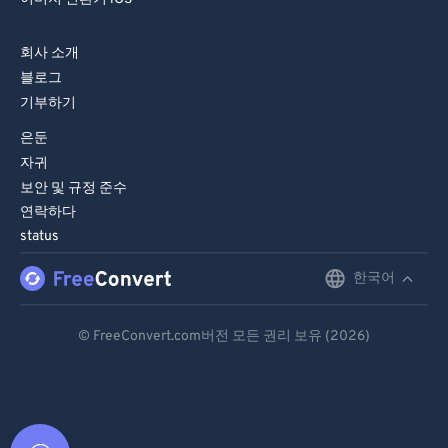
회사 소개
블로그
기부하기
은둔
자귀
보안 및 규정 준수
연락하다
status
한국어
English
Deutsch
© FreeConvert.com버전 모든 권리 보유 (2026)
Español
Français
Português