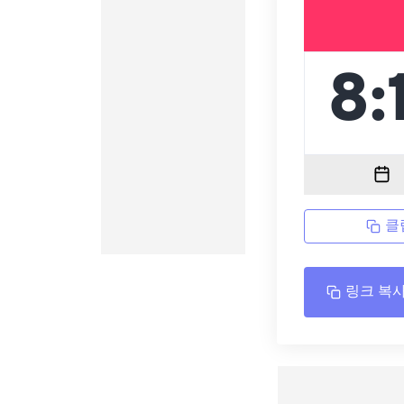
클
링크 복