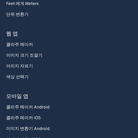
Feet 에게 Meters
69
69
단위 변환기
70
70
71
71
웹 앱
72
72
콜라주 메이커
73
73
이미지 크기 조절기
74
74
이미지 자르기
75
75
색상 선택기
76
76
77
77
모바일 앱
78
78
콜라주 메이커 Android
79
79
콜라주 메이커 iOS
80
80
이미지 변환기 Android
81
81