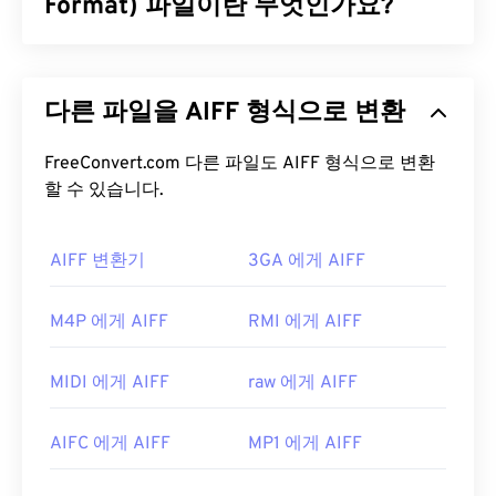
Lossless
Format) 파일이란 무엇인가요?
,
WMA Voice
등 여러 업데이트 버전을 거치
며 발전해 왔습니다. WMA는 Microsoft가 중단한
Windows Media
의 핵심 구성 요소입니다.
Apple은
고품질 디지털 오디오(파형) 데이터를 저장
하기 위해 AIFF(Audio Interchange File Format)를
WMA 파일을 어떻게 여나요?
다른 파일을 AIFF 형식으로 변환
개발했습니다. 많은 전문가, 특히 Apple 플랫폼 사용
자들이 이 형식을 사용합니다.
무손실
파일 형식이므
Windows Media
의 핵심 구성 요소인
Windows Media
로 원본의 품질이나 데이터 손실이 없지만, AIFF 파
FreeConvert.com 다른 파일도 AIFF 형식으로 변환
Player는
WMA 파일을 지원하며, 일반적으로 이러한
일은 더 많은 공간을 차지합니다. AIFF는
할 수 있습니다.
루프 포인
파일을 여는 기본 프로그램으로 사용됩니다. 하지만
트 데이터
와 음표를 찾을 수 있어 음악가에게 유용합
WMA 파일이 상대적으로 널리 사용되기 때문에 다른
니다.
많은 플레이어와 프로그램도 이 파일 형식을 지원합
AIFF 변환기
3GA 에게 AIFF
니다.
WMA
파일은 온라인 스트리밍에도 자주 사용
AIFF 파일을 어떻게 여나요?
됩니다.
M4P 에게 AIFF
RMI 에게 AIFF
기본적으로 AIFF는 운영 체제에 따라
Windows
WMA 파일을 열 수 있는 다른 프로그램으로는
VLC
Media Player
또는
iTunes
에서 열립니다. AIFF를 열
미디어 플레이어
와
UltraMixer
가 있습니다. 모바일
MIDI 에게 AIFF
raw 에게 AIFF
수 있는 다른 프로그램으로는
VLC Media Player
,
기기에서는
Apple iOS
,
Google Android
,
Windows
Audacity
,
Winamp
,
Elmedia Player
등이 있습니다.
Phone/Windows 10 Mobile
용 버전이 각각 있는
AIFC 에게 AIFF
MP1 에게 AIFF
OverDrive Media Console을
사용해 보세요.
Android
또는 Apple 외 기기를 사용하는 경우, AIFF
파일을 열려면 해당 파일을 MP3 파일로 변환해야 합