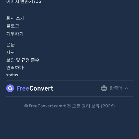
이미지 변환기 iOS
82
82
83
83
회사 소개
84
84
블로그
기부하기
85
85
은둔
86
86
자귀
87
87
보안 및 규정 준수
연락하다
88
88
status
89
89
한국어
English
90
90
91
91
Deutsch
© FreeConvert.com버전 모든 권리 보유 (2026)
92
92
Español
93
93
Français
94
94