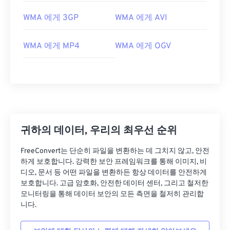
03
03
03
03
03
03
03
03
WMA 에게 3GP
WMA 에게 AVI
04
04
04
04
04
04
04
04
05
05
05
05
05
05
05
05
WMA 에게 MP4
WMA 에게 OGV
06
06
06
06
06
06
06
06
07
07
07
07
07
07
07
07
08
08
08
08
08
08
08
08
09
09
09
09
09
09
09
09
귀하의 데이터, 우리의 최우선 순위
10
10
10
10
10
10
10
10
11
11
11
11
11
11
11
11
FreeConvert는 단순히 파일을 변환하는 데 그치지 않고, 안전
하게 보호합니다. 강력한 보안 프레임워크를 통해 이미지, 비
12
12
12
12
12
12
12
12
디오, 문서 등 어떤 파일을 변환하든 항상 데이터를 안전하게
13
13
13
13
13
13
13
13
보호합니다. 고급 암호화, 안전한 데이터 센터, 그리고 철저한
모니터링을 통해 데이터 보안의 모든 측면을 철저히 관리합
14
14
14
14
14
14
14
14
니다.
15
15
15
15
15
15
15
15