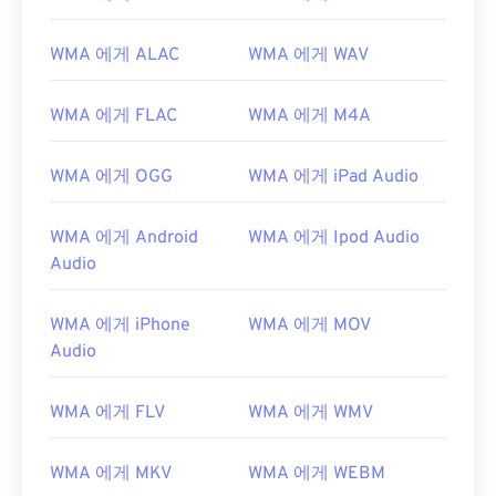
WMA 에게 ALAC
WMA 에게 WAV
WMA 에게 FLAC
WMA 에게 M4A
WMA 에게 OGG
WMA 에게 iPad Audio
WMA 에게 Android
WMA 에게 Ipod Audio
Audio
00
00
00
00
00
00
00
00
WMA 에게 iPhone
WMA 에게 MOV
Audio
00
00
00
00
00
00
00
00
WMA 에게 FLV
WMA 에게 WMV
01
01
01
01
01
01
01
01
WMA 에게 MKV
WMA 에게 WEBM
02
02
02
02
02
02
02
02