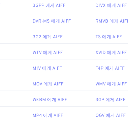
8
F
3GPP 에게 AIFF
DIVX 에게 AIFF
ewire.com/flv-file
48
48
48
45
45
45
49
49
49
46
46
46
F
DVR-MS 에게 AIFF
RMVB 에게 AIF
ikipedia.org/wiki/오디오_교환_파일_포맷
50
50
50
47
47
47
ewire.com/aiff-aif-aifc-files-2619569
51
51
51
3G2 에게 AIFF
TS 에게 AIFF
48
48
48
52
52
52
49
49
49
F
WTV 에게 AIFF
XVID 에게 AIFF
53
53
53
50
50
50
54
54
54
51
51
51
M1V 에게 AIFF
F4P 에게 AIFF
55
55
55
52
52
52
MOV 에게 AIFF
WMV 에게 AIFF
56
56
56
53
53
53
57
57
57
54
54
54
F
WEBM 에게 AIFF
3GP 에게 AIFF
58
58
58
55
55
55
59
59
59
MP4 에게 AIFF
56
56
56
OGV 에게 AIFF
60
57
57
57