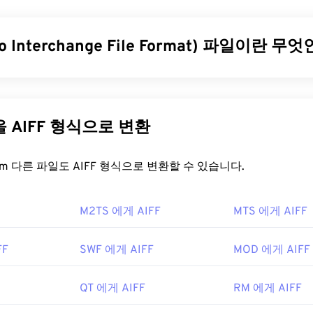
31
31
31
질의 동기화가 잘 된 멀티미디어 콘텐츠를 제공하는 인기 있는 형
너이므로
코덱을
사용하여 파일 크기를 압축합니다. FLV는 ISO 
35
35
35
32
32
32
하는 개방형 표준
ISO/IEC 14496-12:2008을
사용하며, 유연성과
io Interchange File Format) 파일이란 
36
36
36
33
33
33
다.
37
37
37
34
34
34
을 어떻게 여나요?
지털 오디오(파형) 데이터를 저장하기 위해 AIFF(Audio Intercha
38
38
38
35
35
35
개발했습니다. 많은 전문가, 특히 Apple 플랫폼 사용자들이 이 형식
39
39
39
V는
Animate Creative Cloud
(Animate CC) 및
Flash
와 같은
Ado
므로 원본의 품질이나 데이터 손실이 없지만, AIFF 파일은 더 
36
36
36
다른 파일을 AIFF 형식으로 변환
 Flash 7 이상 버전에서 가장 잘 열립니다. FLV는 챕터나 자막을
루프 포인트 데이터
와 음표를 찾을 수 있어 음악가에게 유용합니
40
40
40
37
37
37
는 지원합니다.
41
41
41
일을 어떻게 여나요?
FreeConvert.com 다른 파일도 AIFF 형식으로 변환할 수 있습니다.
38
38
38
표준을 기반으로 하므로 Adobe 이외의 여러 제품에서 열 수 있습니
42
42
42
프로그램으로는
VLC 미디어 플레이어
39
39
,
Zoom Player
39
,
RealNetwor
FF는 운영 체제에 따라
Windows Media Player
또는
iTunes
에서 열
Elmedia Player
등이
있습니다.
M2TS 에게 AIFF
43
43
43
MTS 에게 AIFF
른 프로그램으로는
VLC Media Player
40
,
40
Audacity
40
,
Winamp
,
Elmedi
44
44
44
41
41
41
FF
SWF 에게 AIFF
MOD 에게 AIFF
pple 외 기기를 사용하는 경우, AIFF 파일을 열려면 해당 파일을 
3년
45
45
45
42
42
42
Apple 모바일 기기에서는 파일 변환 없이 AIFF 파일을 열 수 있
46
46
46
43
43
43
QT 에게 AIFF
RM 에게 AIFF
nc.
ikipedia.org/wiki/플래시_비디오
47
47
47
44
44
44