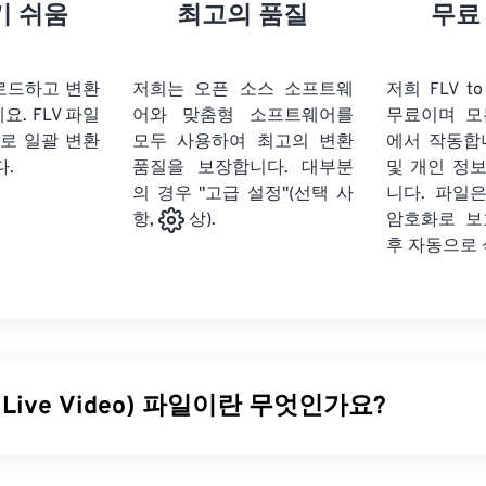
21
21
21
21
18
18
18
18
기 쉬움
최고의 품질
무료
22
22
22
22
19
19
19
19
23
23
23
23
20
20
20
20
업로드하고 변환
저희는 오픈 소스 소프트웨
저희 FLV t
24
24
24
세요.
FLV 파일
어와 맞춤형 소프트웨어를
무료이며 모
21
21
21
21
으로 일괄 변환
모두 사용하여 최고의 변환
에서 작동합
25
25
25
22
22
22
22
다.
품질을 보장합니다. 대부분
및 개인 정
26
26
26
의 경우 "고급 설정"(선택 사
23
23
23
23
니다. 파일은
암호화로 보
항,
상).
27
27
27
24
24
24
후 자동으로
28
28
28
25
25
25
29
29
29
26
26
26
30
30
30
27
27
27
31
31
31
28
28
28
sh Live Video) 파일이란 무엇인가요?
32
32
32
29
29
29
33
33
33
30
30
30
디오(FLV)는 이름에서 알 수 있듯이
플래시
비디오의 한 유형입
34
34
34