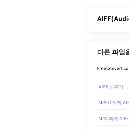
넷을 통해 고품
미디어 컨테이
형식이라고도 
AIFF(Aud
장점을 제공합니
FLV 파일
Apple은
고품질 디
Format)를 
기본적으로 FL
손실
파일 형식이
립니다. Adobe
합니다. AIFF는
메타데이터 태그
AIFF 파
FLV는 개방형 
수 있는 다른 
기본적으로 AI
Cloud
,
Eltima 
AIFF 변환기
열 수 있는 다
개발자:
있습니다.
Adobe
MPEG 에게 AI
최초 출시:
Android
또는 A
200
환해야 합니다. 
유용한 링크:
M4V 에게 AIFF
개발자:
Apple I
https://en.w