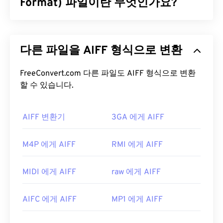
가지 차이점을 제외하면 F4P는 F4V와 동일한 포맷입
Format) 파일이란 무엇인가요?
니다. 단, F4P 파일은
디지털 저작권 관리(DRM)
로
보호됩니다.
Apple은
고품질 디지털 오디오(파형) 데이터를 저장
하기 위해 AIFF(Audio Interchange File Format)를
F4P 파일을 어떻게 여나요?
다른 파일을 AIFF 형식으로 변환
개발했습니다. 많은 전문가, 특히 Apple 플랫폼 사용
자들이 이 형식을 사용합니다.
무손실
파일 형식이므
대부분의 플랫폼에서 F4P 파일은 기본적으로
Adobe
로 원본의 품질이나 데이터 손실이 없지만, AIFF 파
FreeConvert.com 다른 파일도 AIFF 형식으로 변환
Flash Player
에서 열립니다. Microsoft Windows OS
일은 더 많은 공간을 차지합니다. AIFF는
할 수 있습니다.
루프 포인
에서는
Adobe AIR이
기본
플레이어
일 수 있습니다.
트 데이터
와 음표를 찾을 수 있어 음악가에게 유용합
Mac OS X 및 Linux/Unix에서 F4P 파일을 열면 확실
니다.
한 결과를 얻을 수 있습니다.
AIFF 변환기
3GA 에게 AIFF
AIFF 파일을 어떻게 여나요?
Apple iOS 기기는
Adobe Flash Player 플러그인을
M4P 에게 AIFF
RMI 에게 AIFF
지원하지 않는다는 점을 알아두는 것이 중요합니다.
기본적으로 AIFF는 운영 체제에 따라
Windows
하지만
Puffin 웹 브라우저는
iOS의 제한을 우회할
Media Player
또는
iTunes
에서 열립니다. AIFF를 열
수 있는 무료 옵션입니다. F4P의 "P"는 "보호됨"을 의
MIDI 에게 AIFF
raw 에게 AIFF
수 있는 다른 프로그램으로는
VLC Media Player
,
미한다는 점을 꼭 기억하세요.
Audacity
,
Winamp
,
Elmedia Player
등이 있습니다.
개발자:
Adobe
AIFC 에게 AIFF
MP1 에게 AIFF
Android
또는 Apple 외 기기를 사용하는 경우, AIFF
최초 출시:
2007년
파일을 열려면 해당 파일을 MP3 파일로 변환해야 합