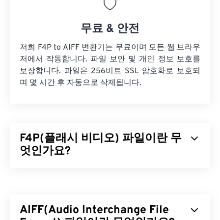
무료 & 안전
저희 F4P to AIFF 변환기는 무료이며 모든 웹 브라우
저에서 작동합니다. 파일 보안 및 개인 정보 보호를
보장합니다. 파일은 256비트 SSL 암호화로 보호되
며 몇 시간 후 자동으로 삭제됩니다.
F4P(플래시 비디오) 파일이란 무
엇인가요?
F4P는 흔히 "
플래시 비디오
"라고 불리는 유비쿼터
스 컨테이너 포맷입니다.
코덱을
사용하여 멀티미디
어 파일을 압축하고 인터넷을 통해 스트리밍 오디오
AIFF(Audio Interchange File
및 비디오로 파일을 전송할 수 있도록 지원합니다. 한