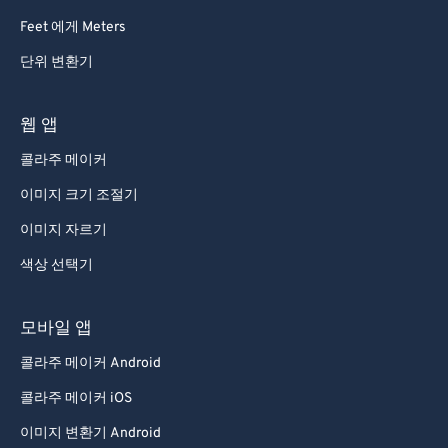
73
73
Feet 에게 Meters
74
74
단위 변환기
75
75
76
76
웹 앱
77
77
콜라주 메이커
78
78
이미지 크기 조절기
79
79
이미지 자르기
80
80
색상 선택기
81
81
82
82
모바일 앱
83
83
콜라주 메이커 Android
84
84
콜라주 메이커 iOS
85
85
이미지 변환기 Android