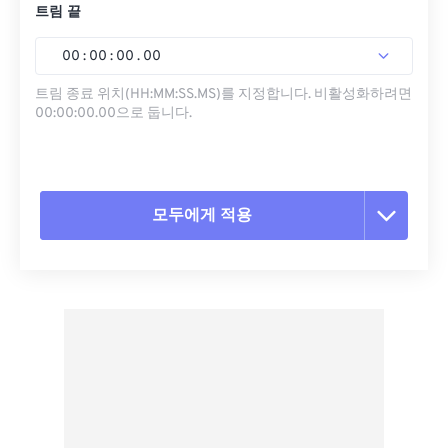
트림 끝
00
:
00
:
00
.
00
트림 종료 위치(HH:MM:SS.MS)를 지정합니다. 비활성화하려면
00:00:00.00으로 둡니다.
모두에게 적용
모든 옵션 재설정
사전 설정에서 적용
사전 설정으로 저장