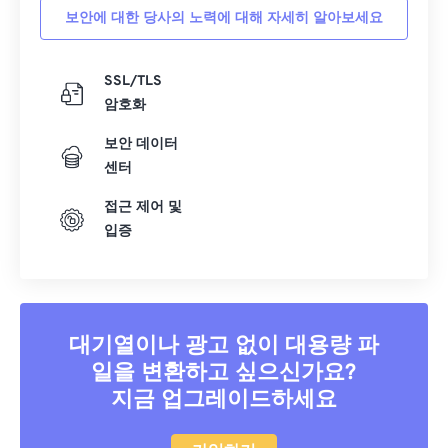
보안에 대한 당사의 노력에 대해 자세히 알아보세요
21
21
21
21
21
21
21
21
22
22
22
22
22
22
22
22
SSL/TLS
23
23
23
23
23
23
23
23
암호화
24
24
24
24
24
24
보안 데이터
25
25
25
25
25
25
센터
26
26
26
26
26
26
접근 제어 및
입증
27
27
27
27
27
27
28
28
28
28
28
28
29
29
29
29
29
29
30
30
30
30
30
30
대기열이나 광고 없이 대용량 파
일을 변환하고 싶으신가요?
31
31
31
31
31
31
지금 업그레이드하세요
32
32
32
32
32
32
33
33
33
33
33
33