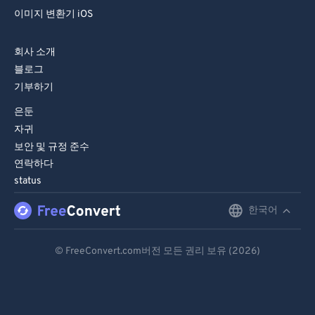
86
86
이미지 변환기 iOS
87
87
88
88
회사 소개
블로그
89
89
기부하기
90
90
은둔
91
91
자귀
92
92
보안 및 규정 준수
연락하다
93
93
status
94
94
한국어
English
95
95
96
96
Deutsch
© FreeConvert.com버전 모든 권리 보유 (2026)
97
97
Español
98
98
Français
99
99