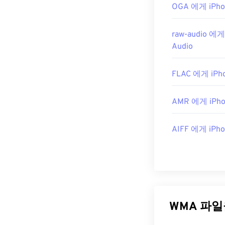
https://en.wik
OGA 에게 iPho
https://docs.
raw-audio 에게
Audio
FLAC 에게 iPho
AMR 에게 iPho
AIFF 에게 iPho
WMA 파