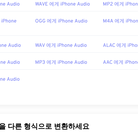
ipedia.org/wiki/Windows_Media_Audio
ne Audio
WAVE 에게 iPhone Audio
MP2 에게 iPhon
48
48
48
45
45
45
microsoft.com/en-us/windows/desktop/medfound/windows-me
49
49
49
46
46
46
 iPhone
OGG 에게 iPhone Audio
M4A 에게 iPhon
50
50
50
47
47
47
51
51
51
48
48
48
ne Audio
WAV 에게 iPhone Audio
ALAC 에게 iPho
52
52
52
49
49
49
53
53
53
50
50
50
ne Audio
MP3 에게 iPhone Audio
AAC 에게 iPhon
54
54
54
51
51
51
ne Audio
55
55
55
52
52
52
56
56
56
53
53
53
57
57
57
54
54
54
58
58
58
55
55
55
59
59
59
56
56
56
일을 다른 형식으로 변환하세요
60
57
57
57