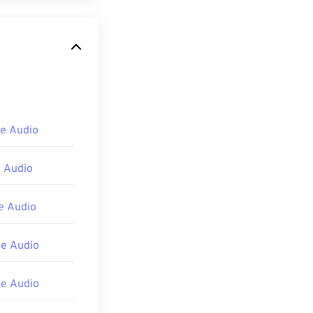
 형식을 처음 개
 이후
WMA Pro
,
WMA는
원하며, 일반적으
e Audio
대적으로 널리 사
MA
파일은 온라
 Audio
er
가 있습니다.
 Audio
obile
용 버전
e Audio
e Audio