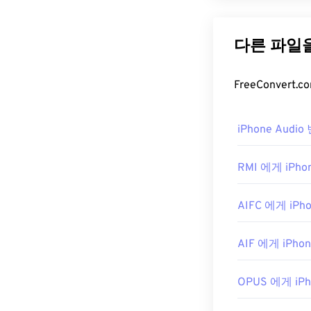
Microsoft는
발했습니다. WM
WMA Lossless
Microsoft가 
WMA 파일
Windows Media
iPhone Audi
로 이러한 파일
용되기 때문에 
인 스트리밍에도
RMI 에게 iPhon
WMA 파일을 
AIFC 에게 iPho
모바일 기기에
이 각각 있는
Ov
AIF 에게 iPhon
개발자:
Microso
최초 출시:
199
OPUS 에게 iPh
유용한 링크: