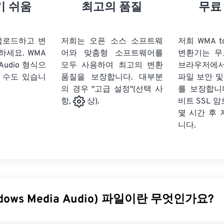
21
21
21
21
18
18
18
18
기 쉬움
최고의 품질
무료
22
22
22
22
19
19
19
19
23
23
23
23
20
20
20
20
업로드하고 변
저희는 오픈 소스 소프트웨
저희 WMA to
24
24
24
하세요.
WMA
어와 맞춤형 소프트웨어를
변환기는 무
21
21
21
21
 Audio 형식으
모두 사용하여 최고의 변환
브라우저에
25
25
25
22
22
22
22
 수도 있습니
품질을 보장합니다. 대부분
파일 보안 및
26
26
26
의 경우 "고급 설정"(선택 사
23
23
23
23
를 보장합니다
비트 SSL 
항,
상).
27
27
27
24
24
24
몇 시간 후
28
28
28
25
25
25
니다.
29
29
29
26
26
26
30
30
30
27
27
27
31
31
31
28
28
28
32
32
32
29
29
29
dows Media Audio) 파일이란 무엇인가요?
33
33
33
30
30
30
34
34
34