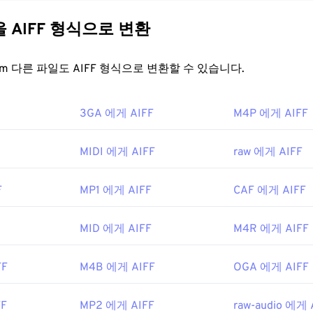
31
31
31
개발했습니다. 많은 전문가, 특히 Apple 플랫폼 사용자들이 이 형식
므로 원본의 품질이나 데이터 손실이 없지만, AIFF 파일은 더 
35
35
35
32
32
32
다른 파일을 AIFF 형식으로 변환
루프 포인트 데이터
와 음표를 찾을 수 있어 음악가에게 유용합니
36
36
36
33
33
33
일을 어떻게 여나요?
FreeConvert.com 다른 파일도 AIFF 형식으로 변환할 수 있습니다.
37
37
37
34
34
34
38
38
38
35
35
35
FF는 운영 체제에 따라
Windows Media Player
또는
iTunes
에서 열
3GA 에게 AIFF
M4P 에게 AIFF
39
39
39
른 프로그램으로는
VLC Media Player
,
Audacity
,
Winamp
,
Elmedi
36
36
36
40
40
40
37
37
37
MIDI 에게 AIFF
raw 에게 AIFF
pple 외 기기를 사용하는 경우, AIFF 파일을 열려면 해당 파일을 
41
41
41
38
38
38
Apple 모바일 기기에서는 파일 변환 없이 AIFF 파일을 열 수 있
42
42
42
F
MP1 에게 AIFF
CAF 에게 AIFF
39
39
39
nc.
43
43
43
40
40
40
8
MID 에게 AIFF
M4R 에게 AIFF
44
44
44
41
41
41
45
45
45
42
42
42
FF
M4B 에게 AIFF
OGA 에게 AIFF
ikipedia.org/wiki/오디오_교환_파일_포맷
46
46
46
43
43
43
ewire.com/aiff-aif-aifc-files-2619569
FF
MP2 에게 AIFF
raw-audio 에게 
47
47
47
44
44
44