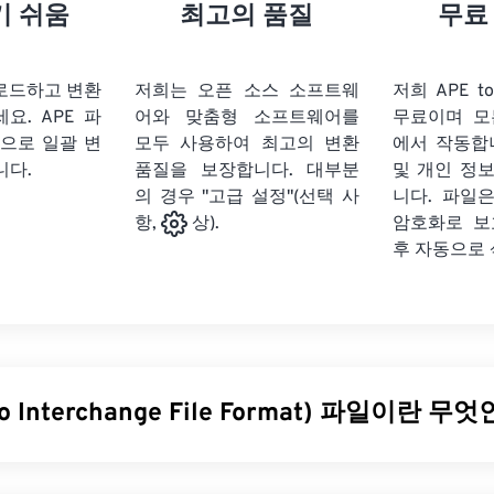
21
21
21
21
18
18
18
18
기 쉬움
최고의 품질
무료
22
22
22
22
19
19
19
19
23
23
23
23
20
20
20
20
업로드하고 변환
저희는 오픈 소스 소프트웨
저희 APE t
24
24
24
세요.
APE 파
어와 맞춤형 소프트웨어를
무료이며 모
21
21
21
21
식으로 일괄 변
모두 사용하여 최고의 변환
에서 작동합
25
25
25
22
22
22
22
니다.
품질을 보장합니다. 대부분
및 개인 정
26
26
26
의 경우 "고급 설정"(선택 사
23
23
23
23
니다. 파일은
암호화로 보
항,
상).
27
27
27
24
24
24
후 자동으로
28
28
28
25
25
25
29
29
29
26
26
26
30
30
30
27
27
27
31
31
31
28
28
28
io Interchange File Format) 파일이란 
32
32
32
29
29
29
33
33
33
30
30
30
지털 오디오(파형) 데이터를 저장하기 위해 AIFF(Audio Intercha
34
34
34