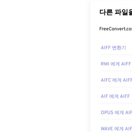
Format)를 
손실
파일 형식이
합니다. AIFF는
AIFF 파
기본적으로 AI
AIFF 변환기
열 수 있는 다
있습니다.
RMI 에게 AIFF
Android
또는 A
환해야 합니다. 
AIFC 에게 AIF
개발자:
Apple I
최초 출시:
198
AIF 에게 AIFF
유용한 링크:
OPUS 에게 AI
https://en.w
https://www.lif
WAVE 에게 AI