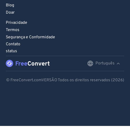
Blog
Doar
Privacidade
Termos
Segurança e Conformidade
Contato
status
Português
English
Deutsch
© FreeConvert.comVERSÃO Todos os direitos reservados (2026)
Español
Français
Português
Italiano