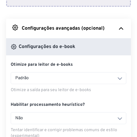
Do Dropbox
Do Google Drive
Configurações avançadas (opcional)
Do OneDrive
Configurações do e-book
Otimize para leitor de e-books
Da URL
Padrão
Otimize a saída para seu leitor de e-books
Habilitar processamento heurístico?
Não
Tentar identificar e corrigir problemas comuns de estilo
(experimental)