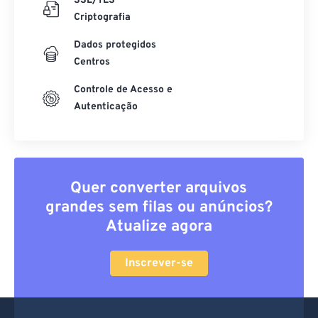
SSL/TLS
Criptografia
Dados protegidos
Centros
Controle de Acesso e
Autenticação
Quer converter arquivos
grandes sem filas ou anúncios?
Atualize agora
Inscrever-se