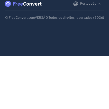
Português
English
Deutsch
© FreeConvert.comVERSÃO Todos os direitos reservados (2026)
Español
Français
Português
Italiano
Dutch
日本語
简体中文
繁體中文
한국어