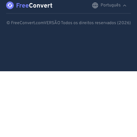
Português
English
Deutsch
© FreeConvert.comVERSÃO Todos os direitos reservados (2026)
Español
Français
Português
Italiano
Dutch
日本語
简体中文
繁體中文
한국어