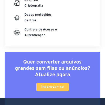
SSL/TLS
Criptografia
Dados protegidos
Centros
Controle de Acesso e
Autenticação
Quer converter arquivos
grandes sem filas ou anúncios?
Atualize agora
Inscrever-se