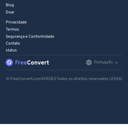
Blog
Doar
Privacidade
Termos
Segurança e Conformidade
Contato
status
Português
English
Deutsch
© FreeConvert.comVERSÃO Todos os direitos reservados (2026)
Español
Français
Português
Italiano