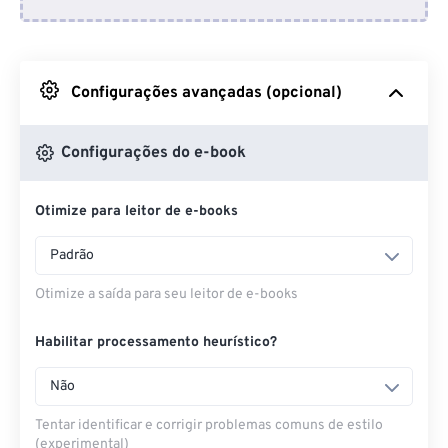
Do Dropbox
Do Google Drive
Configurações avançadas (opcional)
Do OneDrive
Configurações do e-book
Otimize para leitor de e-books
Da URL
Padrão
Otimize a saída para seu leitor de e-books
Habilitar processamento heurístico?
Não
Tentar identificar e corrigir problemas comuns de estilo
(experimental)