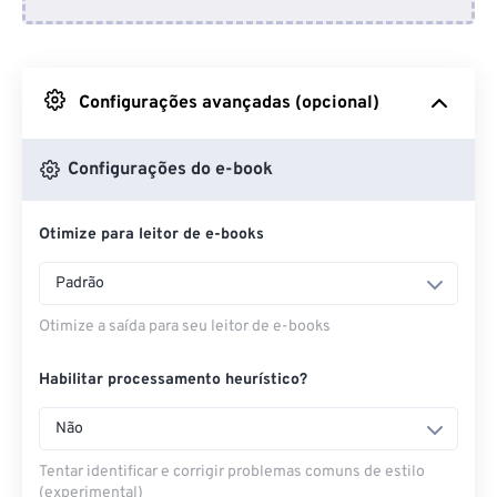
Do Dropbox
Do Google Drive
Configurações avançadas (opcional)
Do OneDrive
Configurações do e-book
Otimize para leitor de e-books
Da URL
Padrão
Otimize a saída para seu leitor de e-books
Habilitar processamento heurístico?
Não
Tentar identificar e corrigir problemas comuns de estilo
(experimental)