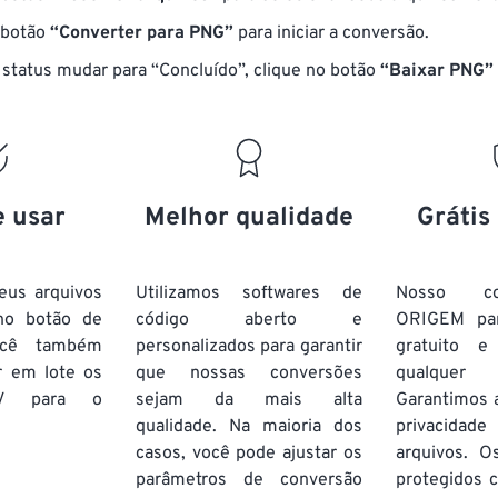
 botão
“Converter para PNG”
para iniciar a conversão.
status mudar para “Concluído”, clique no botão
“Baixar PNG”
e usar
Melhor qualidade
Grátis
eus arquivos
Utilizamos softwares de
Nosso co
no botão de
código aberto e
ORIGEM pa
ocê também
personalizados para garantir
gratuito 
r em lote
os
que nossas conversões
qualquer
V
para o
sejam da mais alta
Garantimos 
qualidade. Na maioria dos
privacida
casos, você pode ajustar os
arquivos. O
parâmetros de conversão
protegidos c