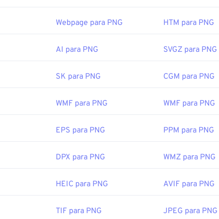
 arquivos PNG abrem no visualizador de imagens padrão do se
quivos PNG também são facilmente visualizáveis ​​em todos os
Webpage para PNG
HTM para PNG
 problemas para abrir arquivos PNG, use nossos conversores
d
bP
ou
PNG para BMP
.
AI para PNG
SVGZ para PNG
SK para PNG
CGM para PNG
ernativos como
o GIMP
ou
o Adobe Photoshop
são úteis para ab
Arquivos PNG são um pouco maiores do que outros tipos de arq
ao adicioná-los a uma página da web. Um recurso interessante 
WMF para PNG
WMF para PNG
dade de criar transparência na imagem, principalmente em um
EPS para PNG
PPM para PNG
DPX para PNG
WMZ para PNG
or:
PNG Development Group
cial:
1 de outubro de 1996
HEIC para PNG
AVIF para PNG
Wire sobre PNGs
TIF para PNG
JPEG para PNG