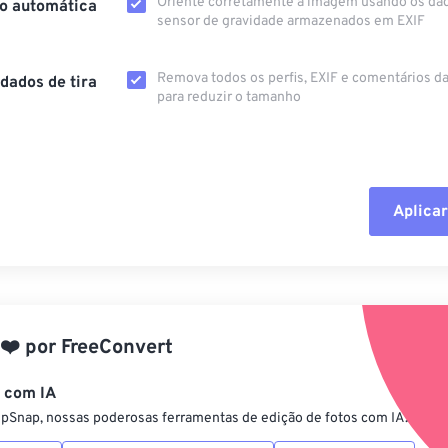
Oriente corretamente a imagem usando os da
o automática
sensor de gravidade armazenados em EXIF
Remova todos os perfis, EXIF ​​e comentários 
dados de tira
para reduzir o tamanho
Aplicar
Redefinir todas
Aplicar a partir 
❤️
por
FreeConvert
Salvar como pre
s com IA
ipSnap, nossas poderosas ferramentas de edição de fotos com IA.