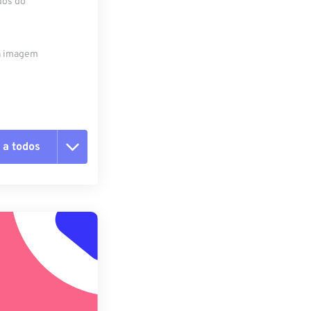
dos do
da imagem
 a todos
 as opções
da predefinição
definição