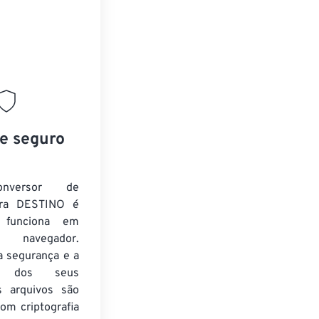
 e seguro
nversor de
ra DESTINO é
e funciona em
 navegador.
a segurança e a
de dos seus
s arquivos são
om criptografia