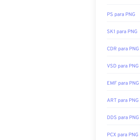
Geralmente, os
operacional. Ar
PS para PNG
Se estiver com
,
PNG para We
SK1 para PNG
CDR para PNG
Programas alt
arquivos PNG. 
tenha cuidado 
VSD para PNG
PNG é a capaci
transparente.
EMF para PNG
ART para PNG
Desenvolvido p
Lançamento ini
DDS para PNG
Links úteis:
Artigo da Life
PCX para PNG