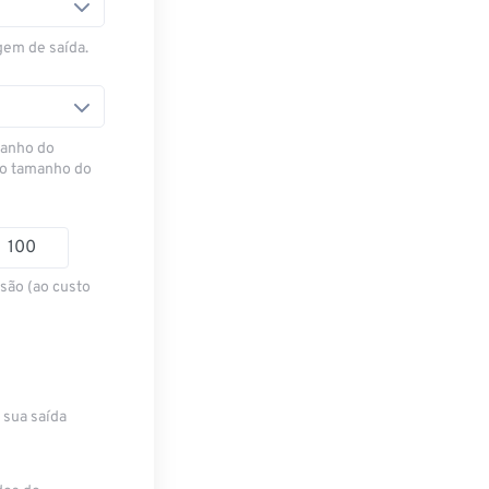
gem de saída.
manho do
 o tamanho do
são (ao custo
 sua saída