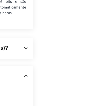
6 bits e são
utomaticamente
 horas.
s)?
 compacta
uportar
s. O PNG
rramenta de
 PNG é um