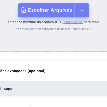
Escolher Arquivos
Tamanho máximo do arquivo 1GB.
Inscrever-se
para mais
Do dispositivo
Ao prosseguir, você concorda com nossos
Termos de Uso
.
Do Dropbox
Do Google Drive
ões avançadas (opcional)
Do OneDrive
 imagem
Da URL