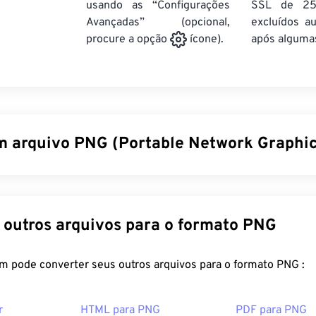
usando as “Configurações
SSL de 25
Avançadas” (opcional,
excluídos a
após algumas
procure a opção
ícone).
m arquivo PNG (Portable Network Graphic
rk Graphics (PNG) é um tipo de arquivo
baseado em raster
que
ortabilidade. Imagens PNG podem ter cores
RGB
ou
RGBA
e s
o que as torna perfeitas para uso em ícones ou designs gráfico
Converter outros arquivos para o formato PNG
a animações com melhor transparência (experimente nossa
fe
GIF para APNG
). Os benefícios de usar PNG são: Além disso, o
FreeConvert.com pode converter seus outros arquivos para o formato PNG :
que utiliza
compressão sem perdas
.
r um arquivo PNG?
r
HTML para PNG
PDF para PNG