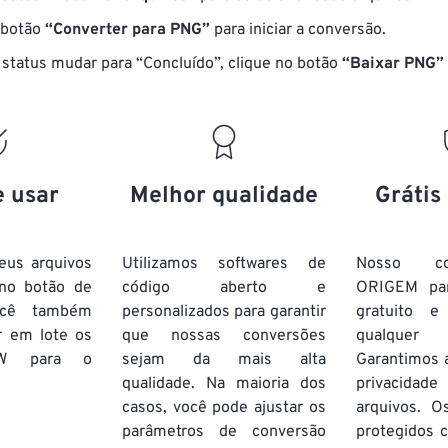
 botão
“Converter para PNG”
para iniciar a conversão.
status mudar para “Concluído”, clique no botão
“Baixar PNG”
e usar
Melhor qualidade
Grátis
eus arquivos
Utilizamos softwares de
Nosso co
no botão de
código aberto e
ORIGEM pa
ocê também
personalizados para garantir
gratuito 
r em lote
os
que nossas conversões
qualquer
W
para o
sejam da mais alta
Garantimos 
qualidade. Na maioria dos
privacida
casos, você pode ajustar os
arquivos. O
parâmetros de conversão
protegidos c