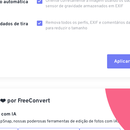
Oriente corretamente a imagem usando os da
o automática
sensor de gravidade armazenados em EXIF
Remova todos os perfis, EXIF ​​e comentários 
dados de tira
para reduzir o tamanho
Aplicar
Redefinir todas
Aplicar a partir 
❤️
por
FreeConvert
Salvar como pre
s com IA
ipSnap, nossas poderosas ferramentas de edição de fotos com IA.