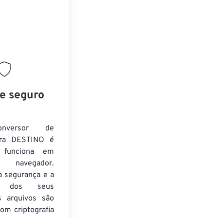
 e seguro
nversor de
ra DESTINO é
e funciona em
 navegador.
a segurança e a
de dos seus
s arquivos são
om criptografia