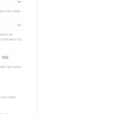
gem de saída.
manho do
 o tamanho do
são (ao custo
 sua saída