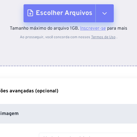
Escolher Arquivos
Tamanho máximo do arquivo 1GB.
Inscrever-se
para mais
Do dispositivo
Ao prosseguir, você concorda com nossos
Termos de Uso
.
Do Dropbox
Do Google Drive
ões avançadas (opcional)
Do OneDrive
 imagem
Da URL