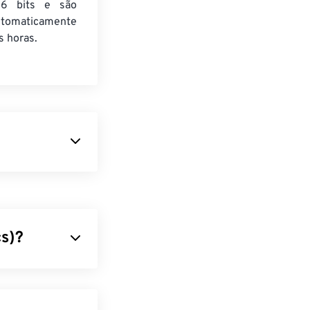
6 bits e são
utomaticamente
 horas.
ikon COOLPIX
a o NRW desde
de nível
 suporta
s)?
 compacta
uportar
uiu o Nikon