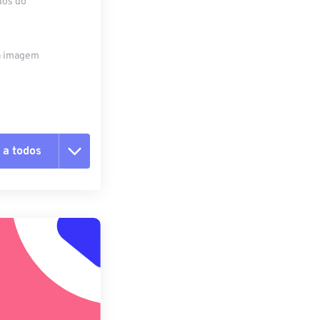
dos do
da imagem
 a todos
 as opções
da predefinição
definição