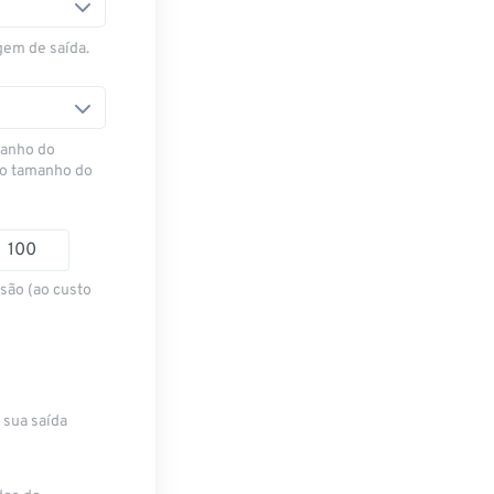
gem de saída.
manho do
 o tamanho do
são (ao custo
 sua saída