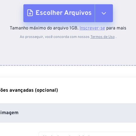
Escolher Arquivos
Tamanho máximo do arquivo 1GB.
Inscrever-se
para mais
Do dispositivo
Ao prosseguir, você concorda com nossos
Termos de Uso
.
Do Dropbox
Do Google Drive
ões avançadas (opcional)
Do OneDrive
 imagem
Da URL