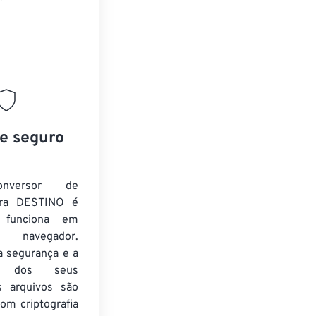
 e seguro
nversor de
ra DESTINO é
e funciona em
 navegador.
a segurança e a
de dos seus
s arquivos são
om criptografia