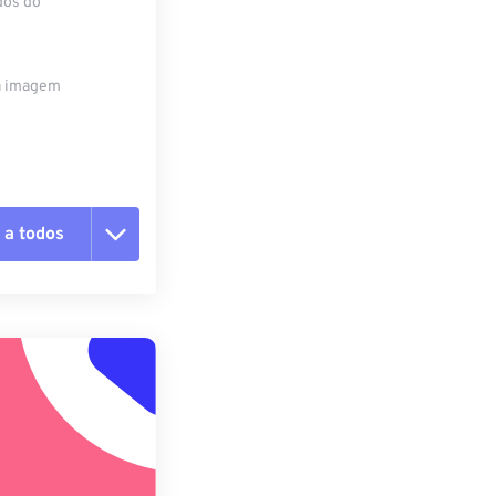
dos do
da imagem
 a todos
 as opções
da predefinição
definição