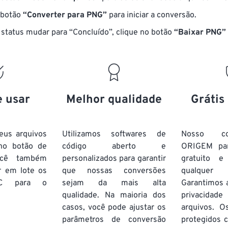
 botão
“Converter para PNG”
para iniciar a conversão.
status mudar para “Concluído”, clique no botão
“Baixar PNG”
e usar
Melhor qualidade
Grátis
eus arquivos
Utilizamos softwares de
Nosso co
no botão de
código aberto e
ORIGEM pa
ocê também
personalizados para garantir
gratuito 
r em lote
os
que nossas conversões
qualquer
C
para o
sejam da mais alta
Garantimos 
qualidade. Na maioria dos
privacida
casos, você pode ajustar os
arquivos. O
parâmetros de conversão
protegidos c