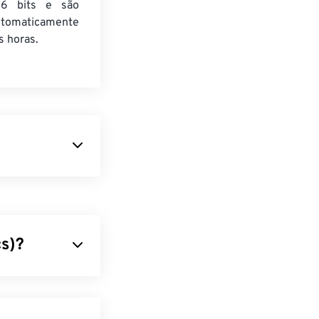
6 bits e são
utomaticamente
 horas.
bsoleto que
ela câmera
DC50
ispositivo de
a em relação às
s)?
tais compactas
 compacta
uportar