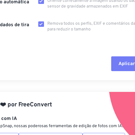
Oriente corretamente a imagem usando os da
o automática
sensor de gravidade armazenados em EXIF
Remova todos os perfis, EXIF ​​e comentários 
dados de tira
para reduzir o tamanho
Aplicar
Redefinir todas
Aplicar a partir 
❤️
por
FreeConvert
Salvar como pre
s com IA
ipSnap, nossas poderosas ferramentas de edição de fotos com IA.