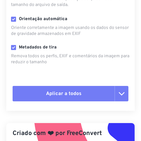
tamanho do arquivo de saída.
Orientação automática
Oriente corretamente a imagem usando os dados do sensor
de gravidade armazenados em EXIF
Metadados de tira
Remova todos os perfis, EXIF ​​e comentários da imagem para
reduzir o tamanho
Aplicar a todos
Redefinir todas as opções
Aplicar a partir da predefinição
Criado com
❤️
por
FreeConvert
Salvar como predefinição