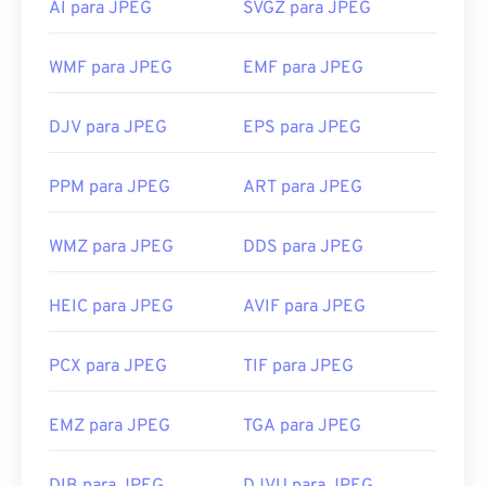
aplicativo específico para abrir o arquivo, clique
AI para JPEG
SVGZ para JPEG
com o botão direito do mouse e selecione "Abrir
com" para fazer sua seleção.
WMF para JPEG
EMF para JPEG
Os arquivos JPEG abrem automaticamente em
navegadores populares, como
o Chrome
, em
DJV para JPEG
EPS para JPEG
aplicativos da Microsoft, como
o Microsoft Photos
,
e em aplicativos do Mac OS, como
o Apple Preview
PPM para JPEG
ART para JPEG
.
Desenvolvido por:
Joint Photographic Experts
WMZ para JPEG
DDS para JPEG
Group
Lançamento inicial:
18 de setembro de 1992
HEIC para JPEG
AVIF para JPEG
Links úteis:
PCX para JPEG
TIF para JPEG
https://en.wikipedia.org/wiki/JPEG
https://www.lifewire.com/jpg-jpeg-file-4139913
EMZ para JPEG
TGA para JPEG