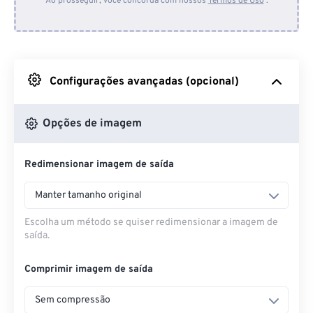
Ao prosseguir, você concorda com nossos
Termos de Uso
.
Do Dropbox
Do Google Drive
Configurações avançadas (opcional)
Do OneDrive
Opções de imagem
Redimensionar imagem de saída
Da URL
Manter tamanho original
Escolha um método se quiser redimensionar a imagem de
saída.
Comprimir imagem de saída
Sem compressão