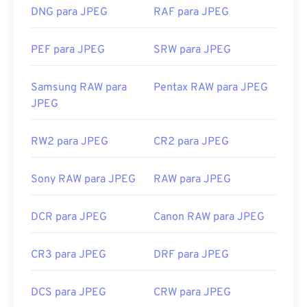
navegadores populares, como
o Chrome
, em
DNG para JPEG
RAF para JPEG
aplicativos da Microsoft, como
o Microsoft Photos
,
e em aplicativos do Mac OS, como
o Apple Preview
PEF para JPEG
SRW para JPEG
.
Desenvolvido por:
Joint Photographic Experts
Samsung RAW para
Pentax RAW para JPEG
Group
JPEG
Lançamento inicial:
18 de setembro de 1992
Links úteis:
RW2 para JPEG
CR2 para JPEG
https://en.wikipedia.org/wiki/JPEG
Sony RAW para JPEG
RAW para JPEG
https://www.lifewire.com/jpg-jpeg-file-4139913
DCR para JPEG
Canon RAW para JPEG
CR3 para JPEG
DRF para JPEG
DCS para JPEG
CRW para JPEG