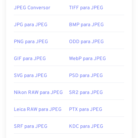
compactação de JPEG
para reduzir o tamanho do
JPEG Conversor
TIFF para JPEG
arquivo em até 80%!
Se precisar de uma compactação ainda melhor,
JPG para JPEG
BMP para JPEG
você pode converter
JPG para WebP
, que é um
formato de arquivo mais novo e mais compactável.
PNG para JPEG
ODD para JPEG
Como abrir um arquivo JPEG?
GIF para JPEG
WebP para JPEG
Quase todos os programas e aplicativos de
visualização de imagens reconhecem e conseguem
SVG para JPEG
PSD para JPEG
abrir arquivos JPEG. Um simples clique duplo no
arquivo JPEG geralmente o abrirá no seu
Nikon RAW para JPEG
SR2 para JPEG
visualizador de imagens, editor de imagens ou
navegador da web padrão. Para selecionar um
aplicativo específico para abrir o arquivo, clique
Leica RAW para JPEG
PTX para JPEG
com o botão direito do mouse e selecione "Abrir
com" para fazer sua seleção.
SRF para JPEG
KDC para JPEG
Os arquivos JPEG abrem automaticamente em