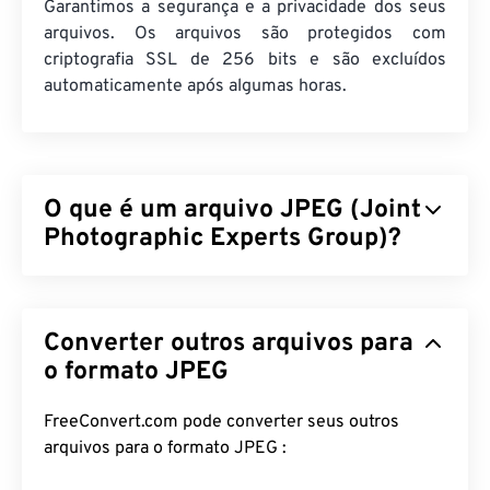
Garantimos a segurança e a privacidade dos seus
arquivos. Os arquivos são protegidos com
criptografia SSL de 256 bits e são excluídos
automaticamente após algumas horas.
O que é um arquivo JPEG (Joint
Photographic Experts Group)?
JPEG (Joint Photographic Experts Group) é um
formato de arquivo universal que utiliza um
Converter outros arquivos para
algoritmo para compactar fotografias e gráficos. A
considerável compactação que o JPEG oferece é a
o formato JPEG
razão de sua ampla utilização. Assim, o tamanho
relativamente pequeno dos arquivos JPEG os
FreeConvert.com pode converter seus outros
torna excelentes para transporte pela internet e
arquivos para o formato JPEG :
uso em sites. Você pode usar nossa ferramenta
de