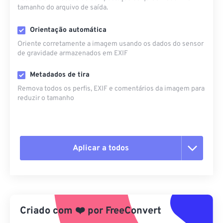
tamanho do arquivo de saída.
Orientação automática
Oriente corretamente a imagem usando os dados do sensor
de gravidade armazenados em EXIF
Metadados de tira
Remova todos os perfis, EXIF ​​e comentários da imagem para
reduzir o tamanho
Aplicar a todos
Redefinir todas as opções
Aplicar a partir da predefinição
Criado com
❤️
por
FreeConvert
Salvar como predefinição