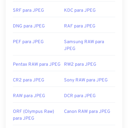
com o botão direito do mouse e selecione "Abrir
com" para fazer sua seleção.
SRF para JPEG
KDC para JPEG
Os arquivos JPEG abrem automaticamente em
navegadores populares, como
o Chrome
, em
DNG para JPEG
RAF para JPEG
aplicativos da Microsoft, como
o Microsoft Photos
,
e em aplicativos do Mac OS, como
o Apple Preview
PEF para JPEG
Samsung RAW para
.
JPEG
Desenvolvido por:
Joint Photographic Experts
Group
Pentax RAW para JPEG
RW2 para JPEG
Lançamento inicial:
18 de setembro de 1992
Links úteis:
CR2 para JPEG
Sony RAW para JPEG
https://en.wikipedia.org/wiki/JPEG
RAW para JPEG
DCR para JPEG
https://www.lifewire.com/jpg-jpeg-file-4139913
ORF (Olympus Raw)
Canon RAW para JPEG
para JPEG