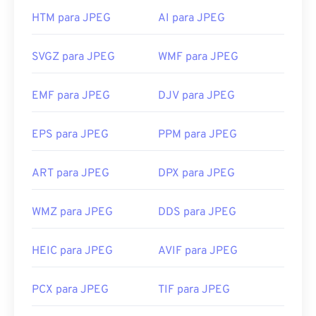
arquivo JPEG geralmente o abrirá no seu
HTM para JPEG
AI para JPEG
visualizador de imagens, editor de imagens ou
navegador da web padrão. Para selecionar um
aplicativo específico para abrir o arquivo, clique
SVGZ para JPEG
WMF para JPEG
com o botão direito do mouse e selecione "Abrir
com" para fazer sua seleção.
EMF para JPEG
DJV para JPEG
Os arquivos JPEG abrem automaticamente em
navegadores populares, como
o Chrome
, em
EPS para JPEG
PPM para JPEG
aplicativos da Microsoft, como
o Microsoft Photos
,
e em aplicativos do Mac OS, como
o Apple Preview
ART para JPEG
DPX para JPEG
.
Desenvolvido por:
Joint Photographic Experts
WMZ para JPEG
DDS para JPEG
Group
Lançamento inicial:
18 de setembro de 1992
HEIC para JPEG
AVIF para JPEG
Links úteis:
PCX para JPEG
TIF para JPEG
https://en.wikipedia.org/wiki/JPEG
https://www.lifewire.com/jpg-jpeg-file-4139913